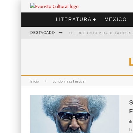
LITERATURA
MÉXICO
DESTACADO
EL LIBRO EN LA MIRA DE LA DES
MARCELO RUBIO | EL LLOVEDOR
DIEGO MERET | HOTEL ACAPULCO
ALEJANDRA CORREA | LA NIEVE
Inicio
London Jazz Festival
S
F
L