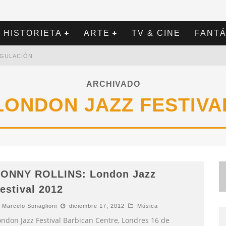
HISTORIETA
ARTE
TV & CINE
FANTÁ
REGULACIÓN
ARCHIVADO
LONDON JAZZ FESTIVA
ONNY ROLLINS: London Jazz
estival 2012
Marcelo Sonaglioni
diciembre 17, 2012
Música
ondon Jazz Festival Barbican Centre, Londres 16 de