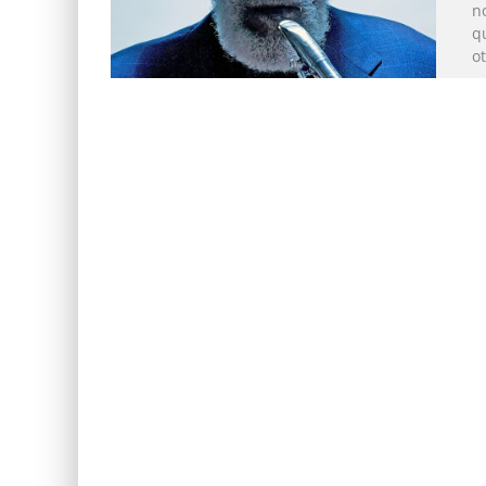
no
q
o