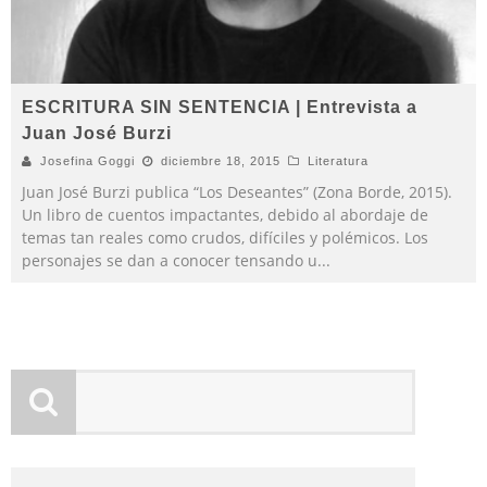
ESCRITURA SIN SENTENCIA | Entrevista a
Juan José Burzi
Josefina Goggi
diciembre 18, 2015
Literatura
Juan José Burzi publica “Los Deseantes” (Zona Borde, 2015).
Un libro de cuentos impactantes, debido al abordaje de
temas tan reales como crudos, difíciles y polémicos. Los
personajes se dan a conocer tensando u
...