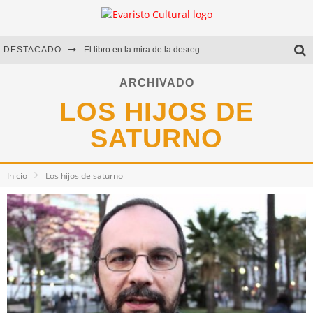
DESTACADO
El libro en la mira de la desregulación
Marcelo Rubio | El llovedor
ARCHIVADO
LOS HIJOS DE
Diego Meret | Hotel Acapulco
SATURNO
Alejandra Correa | La nieve
Inicio
Los hijos de saturno