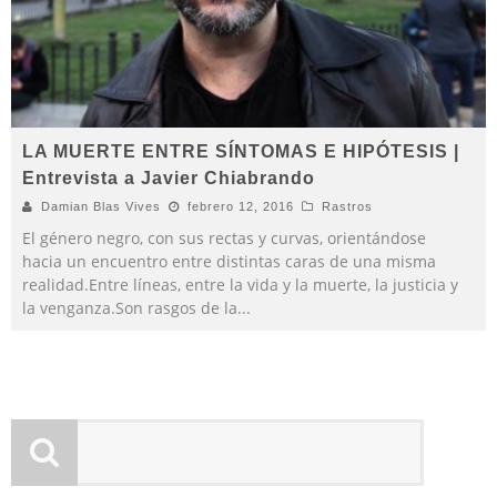
LA MUERTE ENTRE SÍNTOMAS E HIPÓTESIS |
Entrevista a Javier Chiabrando
Damian Blas Vives
febrero 12, 2016
Rastros
El género negro, con sus rectas y curvas, orientándose
hacia un encuentro entre distintas caras de una misma
realidad.Entre líneas, entre la vida y la muerte, la justicia y
la venganza.Son rasgos de la
...