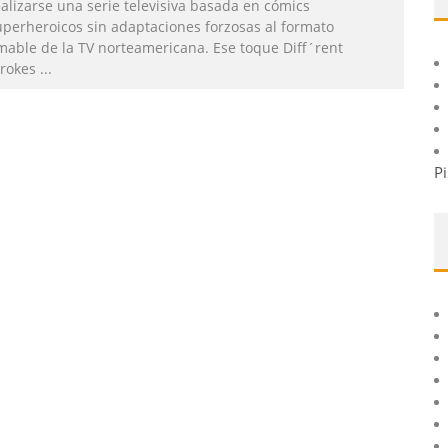
alizarse una serie televisiva basada en cómics
uperheroicos sin adaptaciones forzosas al formato
mable de la TV norteamericana. Ese toque Diff´rent
trokes
...
Pi