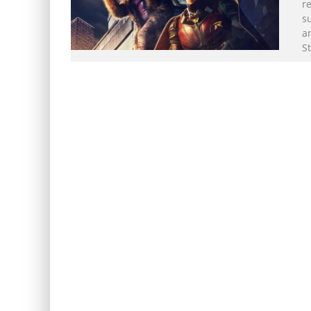
re
s
a
S