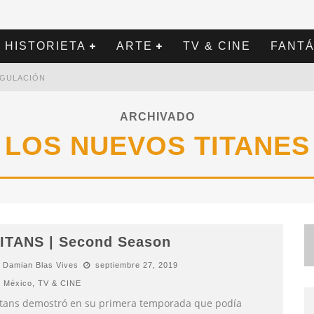
HISTORIETA
ARTE
TV & CINE
FANTÁ
REGULACIÓN
ARCHIVADO
LOS NUEVOS TITANES
ITANS | Second Season
Damian Blas Vives
septiembre 27, 2019
México
,
TV & CINE
itans demostró en su primera temporada que podía