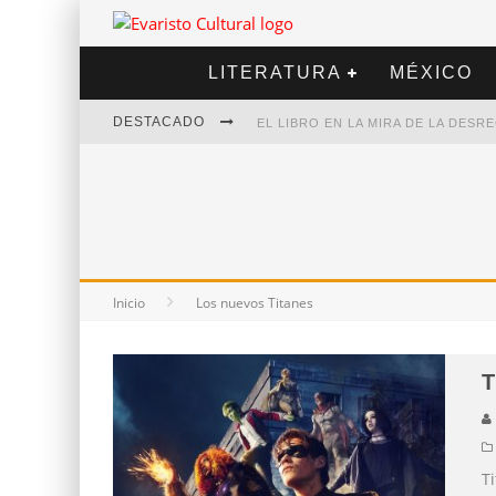
LITERATURA
MÉXICO
DESTACADO
EL LIBRO EN LA MIRA DE LA DES
MARCELO RUBIO | EL LLOVEDOR
DIEGO MERET | HOTEL ACAPULCO
ALEJANDRA CORREA | LA NIEVE
Inicio
Los nuevos Titanes
T
T