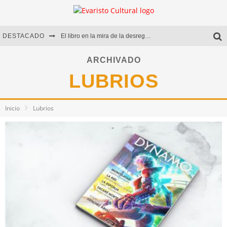
DESTACADO
El libro en la mira de la desregulación
Marcelo Rubio | El llovedor
ARCHIVADO
LUBRIOS
Diego Meret | Hotel Acapulco
Alejandra Correa | La nieve
Inicio
Lubrios