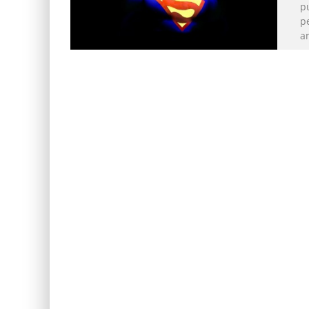
p
p
am