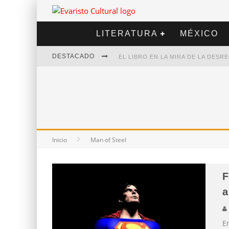
LITERATURA
MÉXICO
DESTACADO
EL LIBRO EN LA MIRA DE LA DES
MARCELO RUBIO | EL LLOVEDOR
DIEGO MERET | HOTEL ACAPULCO
ALEJANDRA CORREA | LA NIEVE
Inicio
Man of Steel
F
a
E