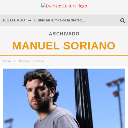
DESTACADO
El libro en la mira de la desregulación
Marcelo Rubio | El llovedor
ARCHIVADO
MANUEL SORIANO
Diego Meret | Hotel Acapulco
Alejandra Correa | La nieve
Inicio
Manuel Soriano