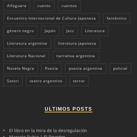
Alfaguara
cuento
cuentos
Encuentro Internacional de Cultura Japonesa
fantástico
género negro
Japón
Jazz
Literatura
Literatura argentina
literatura japonesa
Literatura Nacional
narrativa argentina
Novela Negra
Poesía
poesía argentina
policial
Satori
teatro argentino
terror
ULTIMOS POSTS
El libro en la mira de la desregulación
Marcelo Rubio | El llovedor