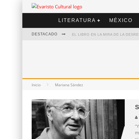
LITERATURA
MÉXICO
DESTACADO
EL LIBRO EN LA MIRA DE LA DES
MARCELO RUBIO | EL LLOVEDOR
DIEGO MERET | HOTEL ACAPULCO
ALEJANDRA CORREA | LA NIEVE
Inicio
Mariana Sández
S
“Y
m