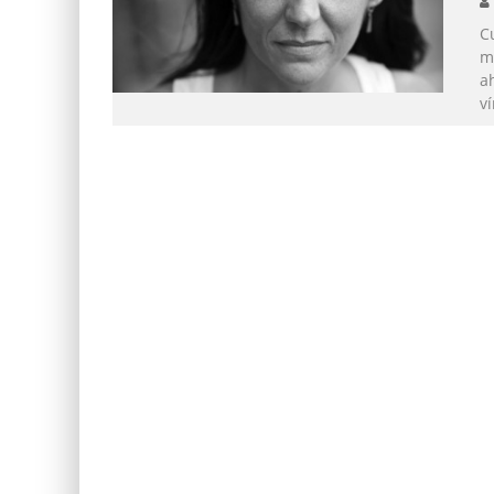
C
m
ah
ví