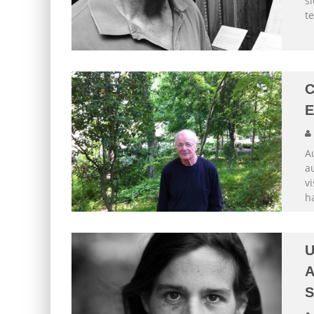
si
t
C
E
A
au
vi
ha
U
A
S