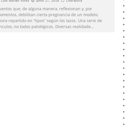
Luis Adrian Vives
junio 17, 2016
Literatura
uentos que, de alguna manera, reflexionan y, por
omentos, debilitan cierta pregnancia de un modelo,
ora repartido en “tipos” según los lazos. Una serie de
nculos, no todos patológicos. Diversas realidade
...