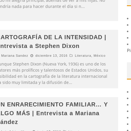
do mi alegría principal, además de ver a mis hijas. No
endría nada para hacer durante el día si n
...
ARTOGRAFÍA DE LA INTENSIDAD |
ntrevista a Stephen Dixon
Pi
Mariana Sandez
diciembre 13, 2016
Literatura
,
México
unque Stephen Dixon (Nueva York, 1936) es uno de los
tores más prolíficos y talentosos de Estados Unidos, su
sibilidad en la cartografía de la literatura internacional
 sido muy limitada y la difusión de
...
N ENRARECIMIENTO FAMILIAR… Y
LGO MÁS | Entrevista a Mariana
ández