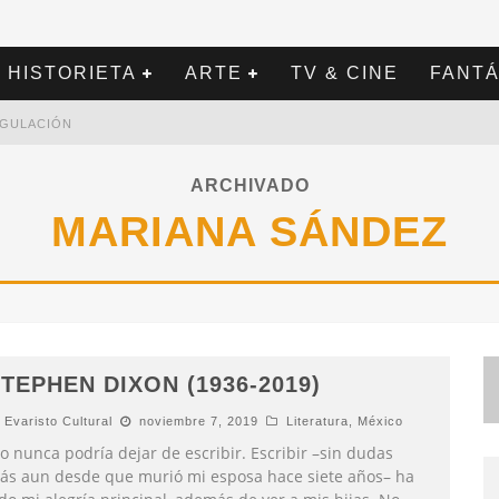
HISTORIETA
ARTE
TV & CINE
FANTÁ
REGULACIÓN
ARCHIVADO
MARIANA SÁNDEZ
TEPHEN DIXON (1936-2019)
Evaristo Cultural
noviembre 7, 2019
Literatura
,
México
o nunca podría dejar de escribir. Escribir –sin dudas
ás aun desde que murió mi esposa hace siete años– ha