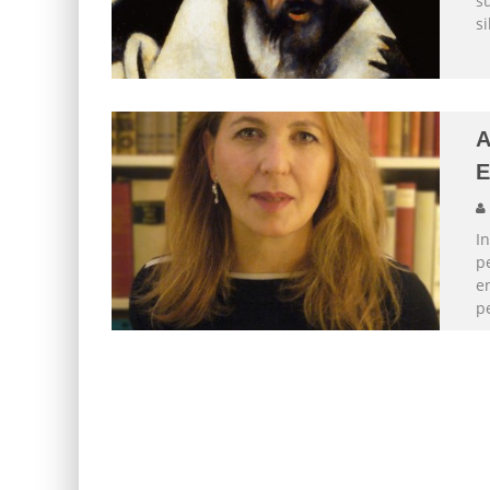
s
si
A
E
In
pe
en
pe