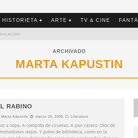
HISTORIETA
ARTE
TV & CINE
FANTÁ
REGULACIÓN
ARCHIVADO
MARTA KAPUSTIN
L RABINO
Marta Kapustin
marzo 18, 2009
Literatura
lor a sopa. A compota de ciruelas. A pan casero. Olor de
lmohadones viejos. Y polvo de biblioteca, como en la