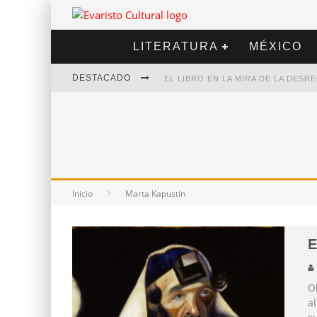
LITERATURA
MÉXICO
DESTACADO
EL LIBRO EN LA MIRA DE LA DES
MARCELO RUBIO | EL LLOVEDOR
DIEGO MERET | HOTEL ACAPULCO
ALEJANDRA CORREA | LA NIEVE
Inicio
Marta Kapustin
E
O
a