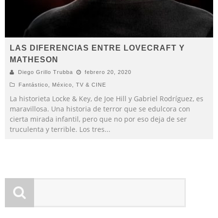
LAS DIFERENCIAS ENTRE LOVECRAFT Y
MATHESON
Diego Grillo Trubba
febrero 20, 2020
Fantástico
,
México
,
TV & CINE
La historieta Locke & Key, de Joe Hill y Gabriel Rodríguez, es
maravillosa. Una historia de terror que se edulcora con
cierta mirada infantil, pero que no por eso deja de ser
truculenta y terrible. Los tres
...