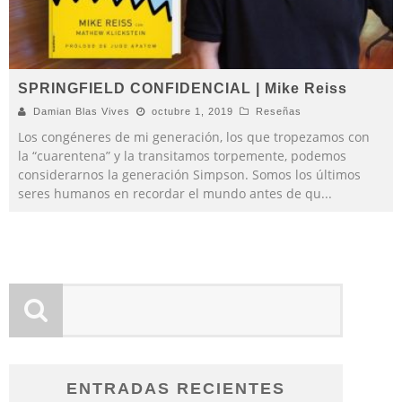
SPRINGFIELD CONFIDENCIAL | Mike Reiss
Damian Blas Vives
octubre 1, 2019
Reseñas
Los congéneres de mi generación, los que tropezamos con
la “cuarentena” y la transitamos torpemente, podemos
considerarnos la generación Simpson. Somos los últimos
seres humanos en recordar el mundo antes de qu
...
ENTRADAS RECIENTES