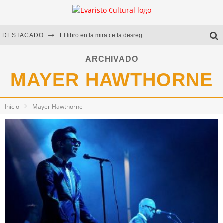
DESTACADO
El libro en la mira de la desregulación
Marcelo Rubio | El llovedor
ARCHIVADO
MAYER HAWTHORNE
Diego Meret | Hotel Acapulco
Alejandra Correa | La nieve
Inicio
Mayer Hawthorne