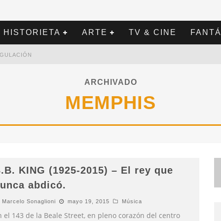
HISTORIETA
ARTE
TV & CINE
FANTÁ
REGULACIÓN
ARCHIVADO
MEMPHIS
.B. KING (1925-2015) – El rey que
unca abdicó.
Marcelo Sonaglioni
mayo 19, 2015
Música
 el 143 de la Beale Street, en pleno corazón del centro