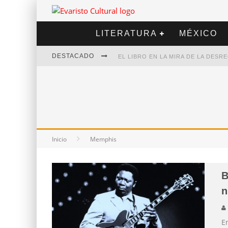
LITERATURA
MÉXICO
DESTACADO
EL LIBRO EN LA MIRA DE LA DES
MARCELO RUBIO | EL LLOVEDOR
DIEGO MERET | HOTEL ACAPULCO
ALEJANDRA CORREA | LA NIEVE
Inicio
Memphis
B
n
En