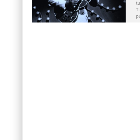
t
Te
p