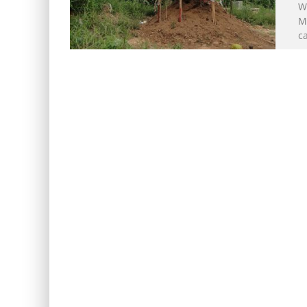
Wi
Mi
c