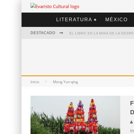
LITERATURA
MÉXICO
DESTACADO
EL LIBRO EN LA MIRA DE LA DES
MARCELO RUBIO | EL LLOVEDOR
DIEGO MERET | HOTEL ACAPULCO
ALEJANDRA CORREA | LA NIEVE
Inicio
Meng Yun-qing
F
D
In