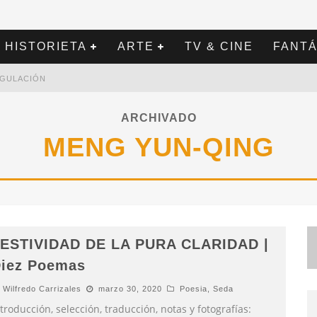
HISTORIETA
ARTE
TV & CINE
FANTÁ
REGULACIÓN
ARCHIVADO
MENG YUN-QING
ESTIVIDAD DE LA PURA CLARIDAD |
iez Poemas
Wilfredo Carrizales
marzo 30, 2020
Poesia
,
Seda
troducción, selección, traducción, notas y fotografías: