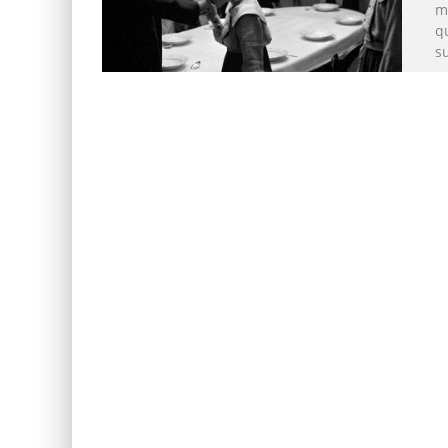
mi
qu
s