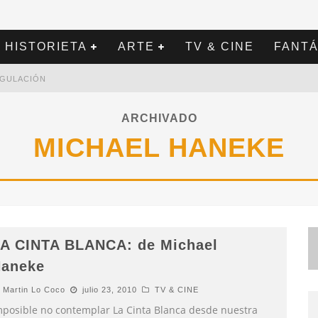
HISTORIETA
ARTE
TV & CINE
FANTÁ
REGULACIÓN
ARCHIVADO
MICHAEL HANEKE
A CINTA BLANCA: de Michael
aneke
Martin Lo Coco
julio 23, 2010
TV & CINE
mposible no contemplar La Cinta Blanca desde nuestra