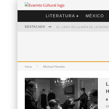
LITERATURA
MÉXICO
DESTACADO
EL LIBRO EN LA MIRA DE LA DES
MARCELO RUBIO | EL LLOVEDOR
DIEGO MERET | HOTEL ACAPULCO
ALEJANDRA CORREA | LA NIEVE
Inicio
Michael Haneke
L
H
I