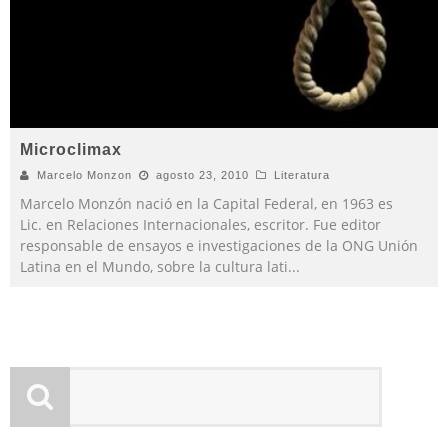
Microclimax
Marcelo Monzon
agosto 23, 2010
Literatura
Marcelo Monzón nació en la Capital Federal, en 1963 es
Lic. en Relaciones Internacionales, escritor. Fue editor
responsable de ensayos e investigaciones de la ONG Unión
Latina en el Mundo, sobre la cultura lati
...