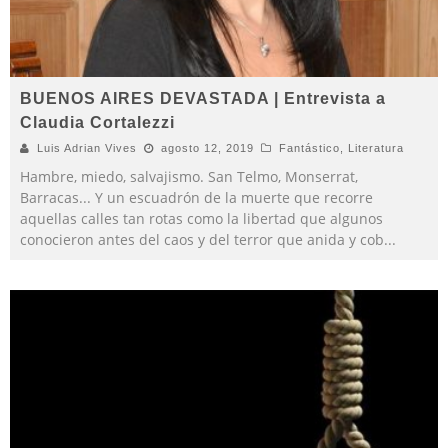
BUENOS AIRES DEVASTADA | Entrevista a
Claudia Cortalezzi
Luis Adrian Vives
agosto 12, 2019
Fantástico
,
Literatura
Hambre, miedo, salvajismo. San Telmo, Monserrat,
Barracas... Y un escuadrón de la muerte que recorre
aquellas calles tan rotas como la libertad que algunos
conocieron antes del caos y del terror que anida y cob
...