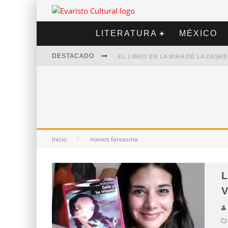
LITERATURA
MÉXICO
DESTACADO
EL LIBRO EN LA MIRA DE LA DES
MARCELO RUBIO | EL LLOVEDOR
DIEGO MERET | HOTEL ACAPULCO
ALEJANDRA CORREA | LA NIEVE
Inicio
monos fantasma
L
V