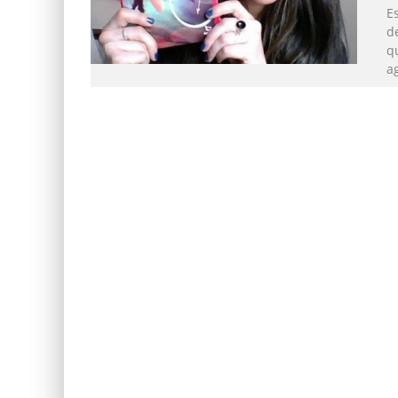
E
d
qu
ag