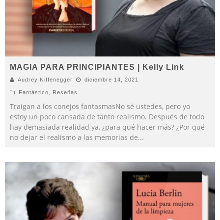
MAGIA PARA PRINCIPIANTES | Kelly Link
Audrey Niffenegger
diciembre 14, 2021
Fantástico
,
Reseñas
Traigan a los conejos fantasmasNo sé ustedes, pero yo
estoy un poco cansada de tanto realismo. Después de todo
hay demasiada realidad ya, ¿para qué hacer más? ¿Por qué
no dejar el realismo a las memorias de
...