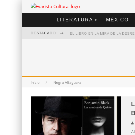
LITERATURA
MÉXICO
DESTACADO
EL LIBRO EN LA MIRA DE LA DES
MARCELO RUBIO | EL LLOVEDOR
DIEGO MERET | HOTEL ACAPULCO
ALEJANDRA CORREA | LA NIEVE
Inicio
Negra Alfaguara
L
B
At