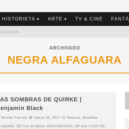
HISTORIETA
ARTE
TV & CINE
FANTÁ
REGULACIÓN
ARCHIVADO
NEGRA ALFAGUARA
AS SOMBRAS DE QUIRKE |
enjamin Black
Nicolas Ferraro
marzo 30, 2017
Rastros
,
Reseñas
rapado. De sus propias alucinaciones, de sus crisis de