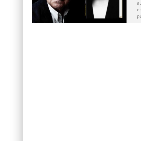
au
en
p