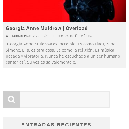
Georgia Anne Muldrow | Overload
Damian Blas Vives
agosto 9, 2019
Música
“Georgia Anne Muldrow es increíble. Es como Flack, Nina
Simone, Ella, es otra cosa. Es como la religión. Es música
pesada y vibratoria. Nunca he escuchado a un ser humano
cantar así. Su voz es salvajemente e
...
ENTRADAS RECIENTES