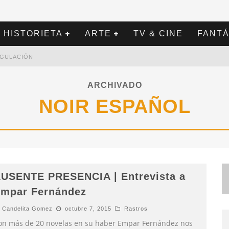
HISTORIETA
ARTE
TV & CINE
FANTÁ
REGULACIÓN
ARCHIVADO
NOIR ESPAÑOL
USENTE PRESENCIA | Entrevista a
mpar Fernández
Candelita Gomez
octubre 7, 2015
Rastros
on más de 20 novelas en su haber Empar Fernández nos