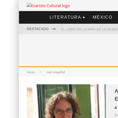
LITERATURA
MÉXICO
DESTACADO
EL LIBRO EN LA MIRA DE LA DES
MARCELO RUBIO | EL LLOVEDOR
DIEGO MERET | HOTEL ACAPULCO
ALEJANDRA CORREA | LA NIEVE
Inicio
noir español
A
E
C