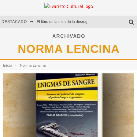
DESTACADO
El libro en la mira de la desregulación
Marcelo Rubio | El llovedor
ARCHIVADO
NORMA LENCINA
Diego Meret | Hotel Acapulco
Alejandra Correa | La nieve
Inicio
Norma Lencina