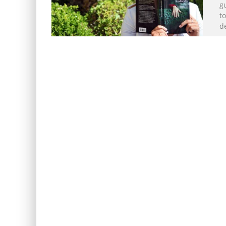
gu
t
d