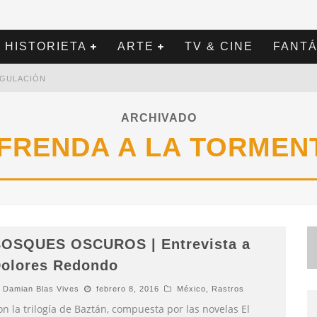
HISTORIETA
ARTE
TV & CINE
FANTÁ
REGULACIÓN
ARCHIVADO
FRENDA A LA TORMEN
OSQUES OSCUROS | Entrevista a
olores Redondo
Damian Blas Vives
febrero 8, 2016
México
,
Rastros
n la trilogía de Baztán, compuesta por las novelas El