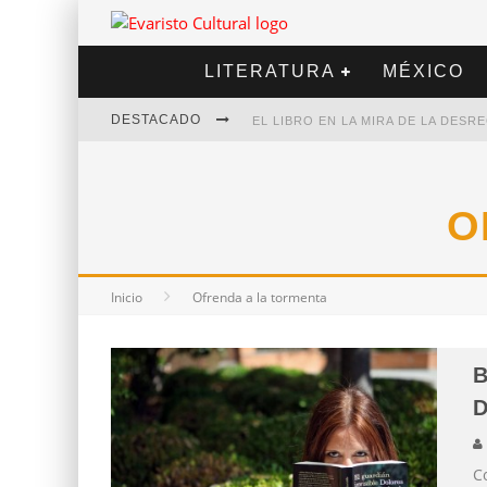
LITERATURA
MÉXICO
DESTACADO
EL LIBRO EN LA MIRA DE LA DES
MARCELO RUBIO | EL LLOVEDOR
DIEGO MERET | HOTEL ACAPULCO
O
ALEJANDRA CORREA | LA NIEVE
Inicio
Ofrenda a la tormenta
B
D
Co