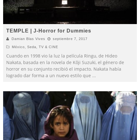
TEMPLE | J-Horror for Dummies
Damian Blas Vives
septiembre 7, 2017
México
,
Seda
,
TV & CINE
Cuando en 1998 vio la luz la película Ringu, de Hideo
Nakata, basada en la novela de Kôji Suzuki, el género de
horror en su conjunto recibió el impacto. Nakata había
logrado dar forma a un nuevo estilo que
...