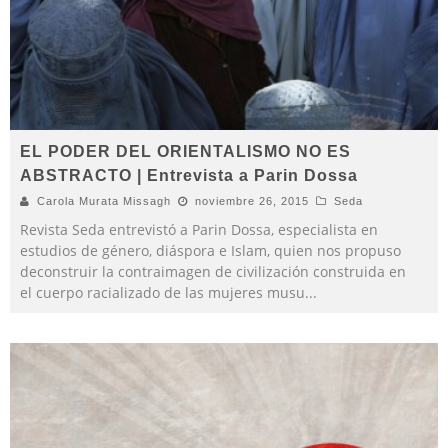
EL PODER DEL ORIENTALISMO NO ES
ABSTRACTO | Entrevista a Parin Dossa
Carola Murata Missagh
noviembre 26, 2015
Seda
Revista Seda entrevistó a Parin Dossa, especialista en
estudios de género, diáspora e Islam, quien nos propuso
deconstruir la contraimagen de civilización construida en
el cuerpo racializado de las mujeres musu
...