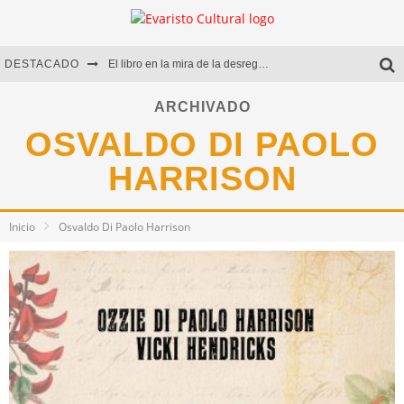
DESTACADO
El libro en la mira de la desregulación
Marcelo Rubio | El llovedor
ARCHIVADO
OSVALDO DI PAOLO
Diego Meret | Hotel Acapulco
HARRISON
Alejandra Correa | La nieve
Inicio
Osvaldo Di Paolo Harrison