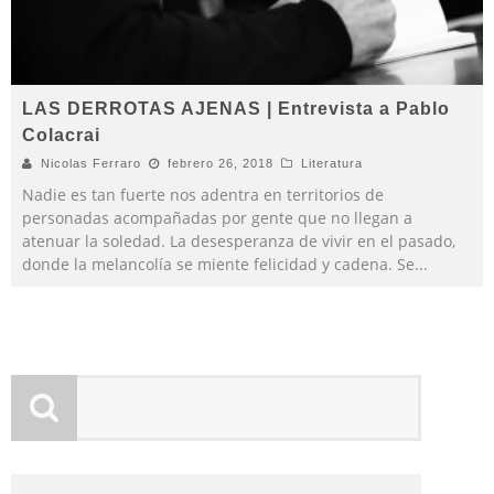
LAS DERROTAS AJENAS | Entrevista a Pablo
Colacrai
Nicolas Ferraro
febrero 26, 2018
Literatura
Nadie es tan fuerte nos adentra en territorios de
personadas acompañadas por gente que no llegan a
atenuar la soledad. La desesperanza de vivir en el pasado,
donde la melancolía se miente felicidad y cadena. Se
...