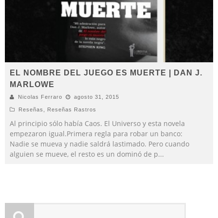
EL NOMBRE DEL JUEGO ES MUERTE | DAN J.
MARLOWE
Nicolas Ferraro
agosto 31, 2015
Reseñas
,
Reseñas Rastros
Al principio sólo había Caos. El Universo y esta novela
empezaron igual.Primera regla para robar un banco:
Nadie se mueva y nadie saldrá lastimado. Pero cuando
alguien se mueve, el resto es un dominó de p
...