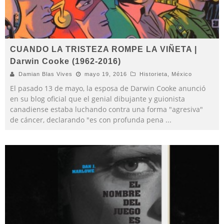
CUANDO LA TRISTEZA ROMPE LA VIÑETA |
Darwin Cooke (1962-2016)
Damian Blas Vives
mayo 19, 2016
Historieta
,
México
El pasado 13 de mayo, la esposa de Darwin Cooke anunció
en su blog oficial que el genial dibujante y guionista
canadiense estaba luchando contra una forma "agresiva"
de cáncer, declarando "es con profunda pena
...