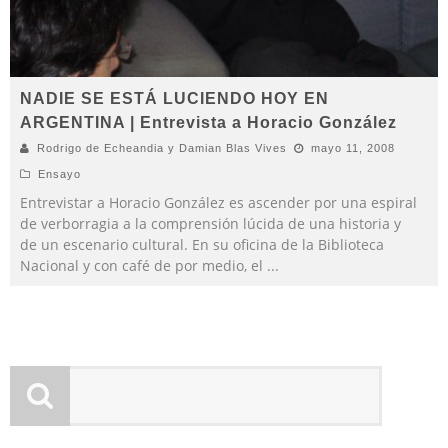
NADIE SE ESTÁ LUCIENDO HOY EN
ARGENTINA | Entrevista a Horacio González
Rodrigo de Echeandia y Damian Blas Vives
mayo 11, 2008
Ensayo
Entrevistar a Horacio González es ascender por una espiral
de verborragia a la comprensión lúcida de una historia y
de un escenario cultural. En su oficina de la Biblioteca
Nacional y con café de por medio, el
...