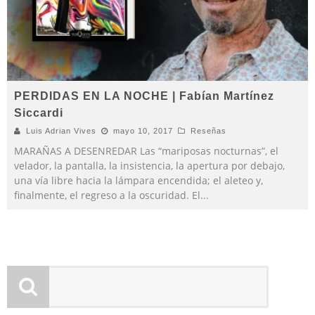
PERDIDAS EN LA NOCHE | Fabían Martínez
Siccardi
Luis Adrian Vives
mayo 10, 2017
Reseñas
MARAÑAS A DESENREDAR Las “mariposas nocturnas”, el
velador, la pantalla, la insistencia, la apertura por debajo,
una vía libre hacia la lámpara encendida; el aleteo y,
finalmente, el regreso a la oscuridad. El
...