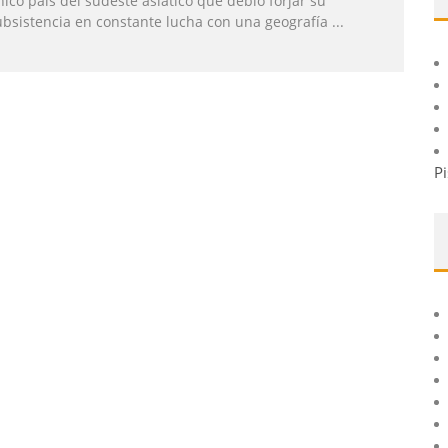
ico país del sudeste asiático que debió forjar su
ubsistencia en constante lucha con una geografía
...
Pi