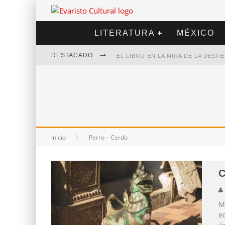
LITERATURA
MÉXICO
DESTACADO
EL LIBRO EN LA MIRA DE LA DES
MARCELO RUBIO | EL LLOVEDOR
DIEGO MERET | HOTEL ACAPULCO
ALEJANDRA CORREA | LA NIEVE
Inicio
Perro – Cerdo
C
M
eq