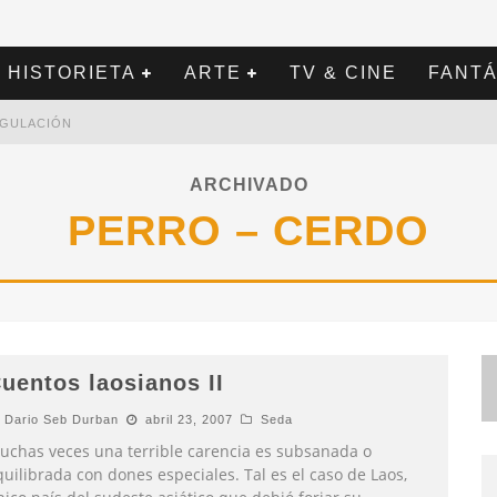
HISTORIETA
ARTE
TV & CINE
FANTÁ
REGULACIÓN
ARCHIVADO
PERRO – CERDO
uentos laosianos II
Dario Seb Durban
abril 23, 2007
Seda
uchas veces una terrible carencia es subsanada o
uilibrada con dones especiales. Tal es el caso de Laos,