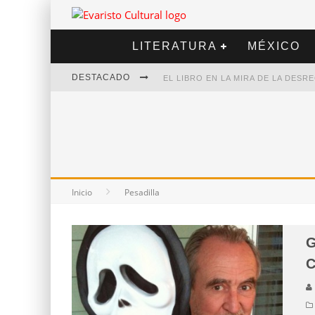
LITERATURA
MÉXICO
DESTACADO
EL LIBRO EN LA MIRA DE LA DES
MARCELO RUBIO | EL LLOVEDOR
DIEGO MERET | HOTEL ACAPULCO
ALEJANDRA CORREA | LA NIEVE
Inicio
Pesadilla
G
C