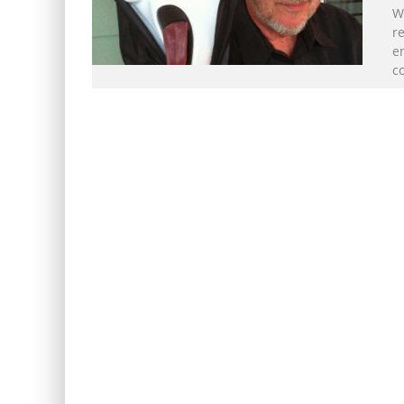
W
re
en
c