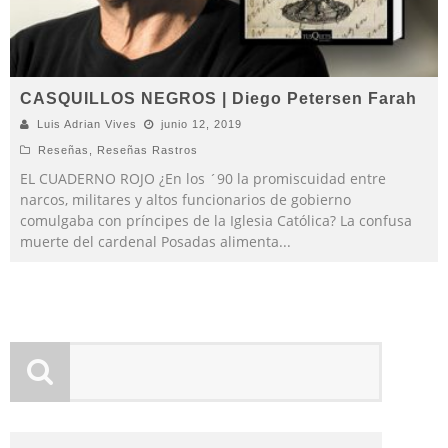
CASQUILLOS NEGROS | Diego Petersen Farah
Luis Adrian Vives
junio 12, 2019
Reseñas
,
Reseñas Rastros
EL CUADERNO ROJO ¿En los ´90 la promiscuidad entre
narcos, militares y altos funcionarios de gobierno
comulgaba con príncipes de la Iglesia Católica? La confusa
muerte del cardenal Posadas alimenta
...