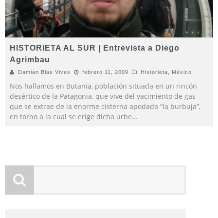
HISTORIETA AL SUR | Entrevista a Diego
Agrimbau
Damian Blas Vives
febrero 11, 2009
Historieta
,
México
Nos hallamos en Butania, población situada en un rincón
desértico de la Patagonia, que vive del yacimiento de gas
que se extrae de la enorme cisterna apodada “la burbuja”,
en torno a la cual se erige dicha urbe
...