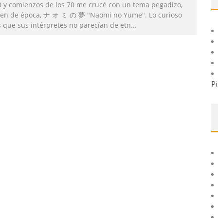
0 y comienzos de los 70 me crucé con un tema pegadizo,
ien de época, ナ オ ミ の 夢 "Naomi no Yume". Lo curioso
s que sus intérpretes no parecían de etn
...
Pi