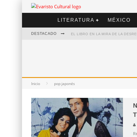
LITERATURA
MÉXICO
DESTACADO
EL LIBRO EN LA MIRA DE LA DES
MARCELO RUBIO | EL LLOVEDOR
DIEGO MERET | HOTEL ACAPULCO
ALEJANDRA CORREA | LA NIEVE
Inicio
pop japonés
N
T
Re