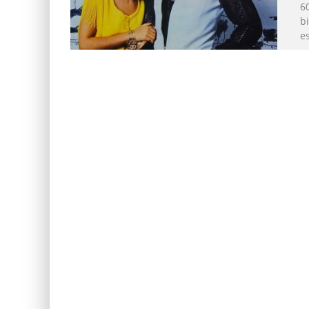
6
b
e