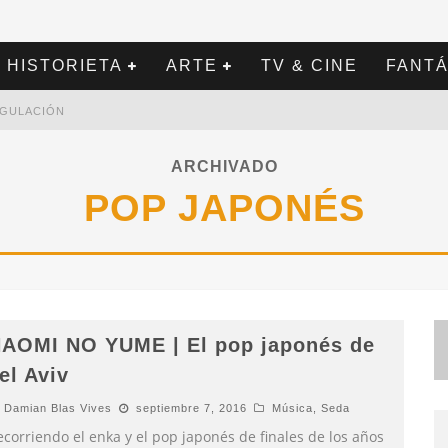
HISTORIETA
ARTE
TV & CINE
FANTÁ
REGULACIÓN
ARCHIVADO
POP JAPONÉS
AOMI NO YUME | El pop japonés de
el Aviv
Damian Blas Vives
septiembre 7, 2016
Música
,
Seda
corriendo el enka y el pop japonés de finales de los años