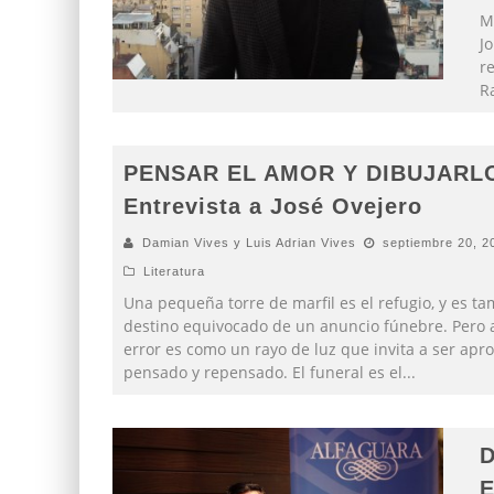
M
J
r
Ra
PENSAR EL AMOR Y DIBUJARLO
Entrevista a José Ovejero
Damian Vives y Luis Adrian Vives
septiembre 20, 2
Literatura
Una pequeña torre de marfil es el refugio, y es ta
destino equivocado de un anuncio fúnebre. Pero 
error es como un rayo de luz que invita a ser apr
pensado y repensado. El funeral es el
...
D
E