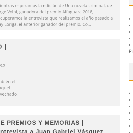
ientras esperamos la edición de Una novela criminal, de
orge Volpi, ganadora del premio Alfaguara 2018,
ecuperamos la entrevista que realizamos el año pasado a
y Loriga, el anterior ganador del premio. Co
...
 |
Pi
013
mbién el
aquel
ovechado,
E PREMIOS Y MEMORIAS |
ntrevista a Juan Gabriel Vásquez