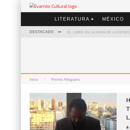
LITERATURA
MÉXICO
DESTACADO
EL LIBRO EN LA MIRA DE LA DES
MARCELO RUBIO | EL LLOVEDOR
DIEGO MERET | HOTEL ACAPULCO
ALEJANDRA CORREA | LA NIEVE
Inicio
Premio Alfaguara
T
L