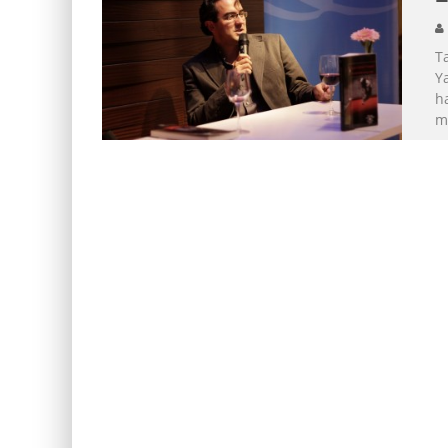
T
Y
ha
mi