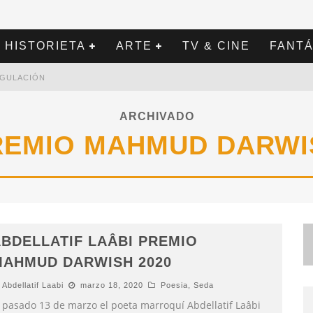
HISTORIETA
ARTE
TV & CINE
FANTÁ
REGULACIÓN
ARCHIVADO
REMIO MAHMUD DARWI
BDELLATIF LAÂBI PREMIO
MAHMUD DARWISH 2020
Abdellatif Laabi
marzo 18, 2020
Poesia
,
Seda
l pasado 13 de marzo el poeta marroquí Abdellatif Laâbi