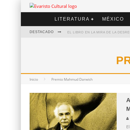
LITERATURA
MÉXICO
DESTACADO
EL LIBRO EN LA MIRA DE LA DES
MARCELO RUBIO | EL LLOVEDOR
DIEGO MERET | HOTEL ACAPULCO
P
ALEJANDRA CORREA | LA NIEVE
Inicio
Premio Mahmud Darwish
A
E