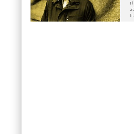
(
2
li