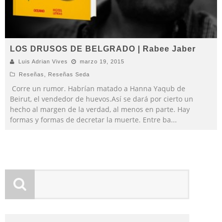
LOS DRUSOS DE BELGRADO | Rabee Jaber
Luis Adrian Vives
marzo 19, 2015
Reseñas
,
Reseñas Seda
Corre un rumor. Habrían matado a Hanna Yaqub de
Beirut, el vendedor de huevos.Así se dará por cierto un
hecho al margen de la verdad, al menos en parte. Hay
formas y formas de decretar la muerte. Entre ba
...