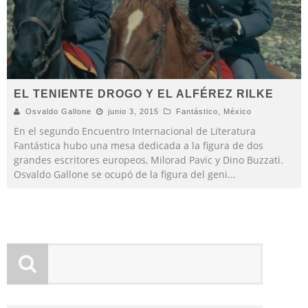
EL TENIENTE DROGO Y EL ALFÉREZ RILKE
Osvaldo Gallone
junio 3, 2015
Fantástico
,
México
En el segundo Encuentro Internacional de Literatura
Fantástica hubo una mesa dedicada a la figura de dos
grandes escritores europeos, Milorad Pavic y Dino Buzzati.
Osvaldo Gallone se ocupó de la figura del geni
...