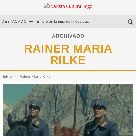
DESTACADO
El libro en la mira de la desregulación
Marcelo Rubio | El llovedor
ARCHIVADO
RAINER MARIA
Diego Meret | Hotel Acapulco
RILKE
Alejandra Correa | La nieve
Inicio
Rainer Maria Rilke