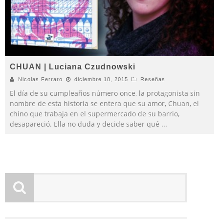
CHUAN | Luciana Czudnowski
Nicolas Ferraro
diciembre 18, 2015
Reseñas
El día de su cumpleaños número once, la protagonista sin
nombre de esta historia se entera que su amor, Chuan, el
chino que trabaja en el supermercado de su barrio,
desapareció. Ella no duda y decide saber qué
...