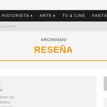
HISTORIETA
ARTE
TV & CINE
FANTÁ
REGULACIÓN
ARCHIVADO
RESEÑA
r
NE
show- los
dentro