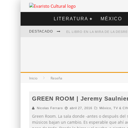
LITERATURA
MÉXICO
DESTACADO
EL LIBRO EN LA MIRA DE LA DES
MARCELO RUBIO | EL LLOVEDOR
DIEGO MERET | HOTEL ACAPULCO
ALEJANDRA CORREA | LA NIEVE
Inicio
Reseña
GREEN ROOM | Jeremy Saulnie
Nicolas Ferraro
abril 27, 2016
México
,
TV & CI
Green Room. La sala donde -antes o después del 
músicos bajan un cambio. Es esperable que ahí a