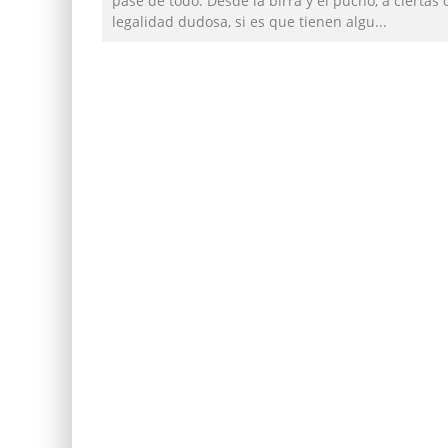
pase de todo. Desde la birra y el pucho, a ciertas
legalidad dudosa, si es que tienen algu
...