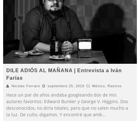
DILE ADIÓS AL MAÑANA | Entrevista a Iván
Farías
Nicolas Ferraro
septiembre 25, 2019
México
,
Rastros
Hace un par de años andaba googleando dos de mis
autores favoritos: Edward Bunker y George V. Higgins. Dos
desconocidos, no diría totales, pero que no salen mucho a
la luz. De culto, digamos. Y encontré que amb
...