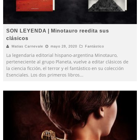
SON LEYENDA | Minotauro reedita sus
clásicos
Matias Carnevale
mayo 28, 2020
Fantástico
La legendaria editorial hispano-argentina Minotauro,
perteneciente al grupo Planeta, vuelve a editar clásicos de
la ciencia ficción, el terror y el fantástico en su colección
Esenciales. Los dos primeros libros
...