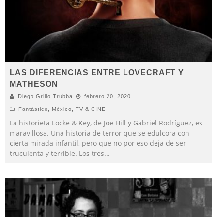
LAS DIFERENCIAS ENTRE LOVECRAFT Y
MATHESON
Diego Grillo Trubba
febrero 20, 2020
Fantástico
,
México
,
TV & CINE
La historieta Locke & Key, de Joe Hill y Gabriel Rodríguez, es
maravillosa. Una historia de terror que se edulcora con
cierta mirada infantil, pero que no por eso deja de ser
truculenta y terrible. Los tres
...