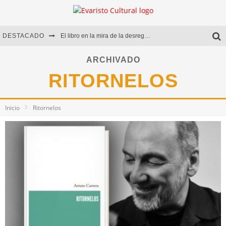
DESTACADO
El libro en la mira de la desregulación
Marcelo Rubio | El llovedor
ARCHIVADO
RITORNELOS
Diego Meret | Hotel Acapulco
Alejandra Correa | La nieve
Inicio
Ritornelos