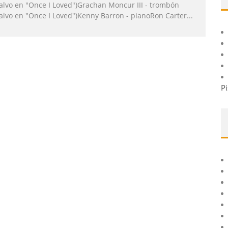
salvo en "Once I Loved")Grachan Moncur III - trombón
salvo en "Once I Loved")Kenny Barron - pianoRon Carter
...
Pi