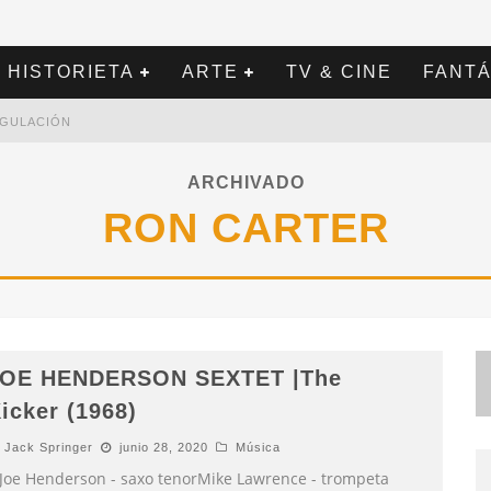
HISTORIETA
ARTE
TV & CINE
FANTÁ
REGULACIÓN
ARCHIVADO
RON CARTER
OE HENDERSON SEXTET |The
icker (1968)
Jack Springer
junio 28, 2020
Música
oe Henderson - saxo tenorMike Lawrence - trompeta