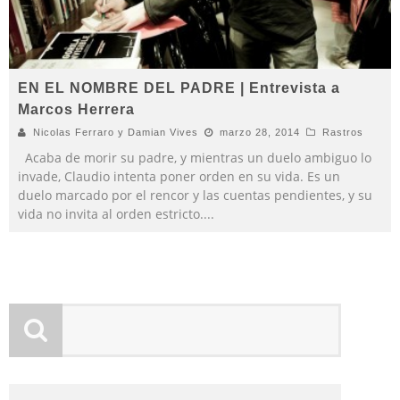
EN EL NOMBRE DEL PADRE | Entrevista a
Marcos Herrera
Nicolas Ferraro y Damian Vives
marzo 28, 2014
Rastros
Acaba de morir su padre, y mientras un duelo ambiguo lo
invade, Claudio intenta poner orden en su vida. Es un
duelo marcado por el rencor y las cuentas pendientes, y su
vida no invita al orden estricto.
...