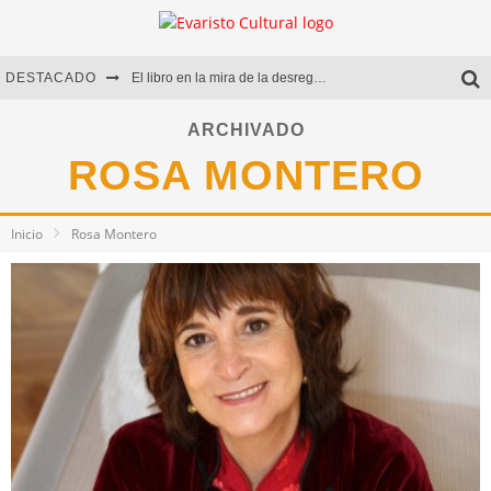
DESTACADO
El libro en la mira de la desregulación
Marcelo Rubio | El llovedor
ARCHIVADO
ROSA MONTERO
Diego Meret | Hotel Acapulco
Alejandra Correa | La nieve
Inicio
Rosa Montero