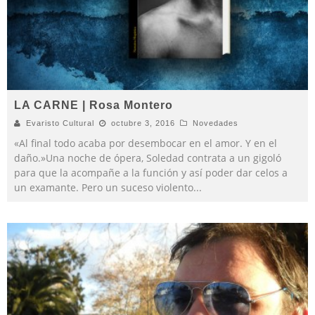
LA CARNE | Rosa Montero
Evaristo Cultural
octubre 3, 2016
Novedades
«Al final todo acaba por desembocar en el amor. Y en el
daño.»Una noche de ópera, Soledad contrata a un gigoló
para que la acompañe a la función y así poder dar celos a
un examante. Pero un suceso violento
...