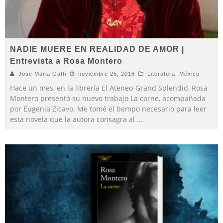
NADIE MUERE EN REALIDAD DE AMOR |
Entrevista a Rosa Montero
Jose Maria Gatti
noviembre 25, 2016
Literatura
,
México
Hace un mes, en la librería El Ateneo-Grand Splendid, Rosa
Montero presentó su nuevo trabajo La carne, acompañada
por Eugenia Zicavo. Me tomé el tiempo necesario para leer
esta novela que la autora consagra al
...