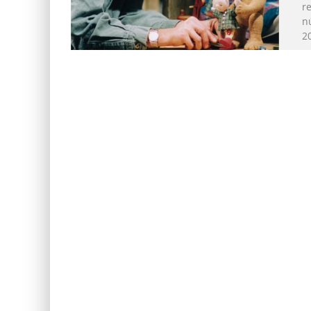
r
n
2