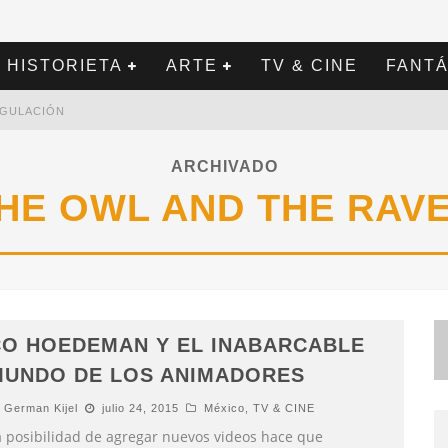
HISTORIETA
ARTE
TV & CINE
FANTÁ
REGULACIÓN
ARCHIVADO
HE OWL AND THE RAV
O HOEDEMAN Y EL INABARCABLE
MUNDO DE LOS ANIMADORES
German Kijel
julio 24, 2015
México
,
TV & CINE
a posibilidad de agregar nuevos videos hace que