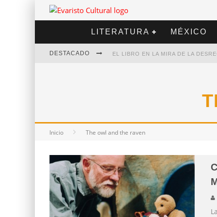
LITERATURA
MÉXICO
DESTACADO
EL LIBRO EN LA MIRA DE LA DES
MARCELO RUBIO | EL LLOVEDOR
DIEGO MERET | HOTEL ACAPULCO
T
ALEJANDRA CORREA | LA NIEVE
Inicio
The owl and the raven
C
L