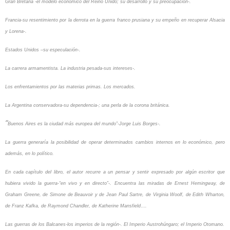
Gran Bretaña -el modelo económico del Reino Unido; su desarrollo y su preocupación-.
Francia-su resentimiento por la derrota en la guerra franco prusiana y su empeño en recuperar Alsacia
y Lorena-.
Estados Unidos –su especulación-.
La carrera armamentista. La industria pesada-sus intereses-.
Los enfrentamientos por las materias primas. Los mercados.
La Argentina
conservadora-su dependencia-; una perla de la corona británica.
“
Buenos Aires es la ciudad más europea del mundo”-Jorge Luis Borges-.
La guerra generaría la posibilidad de operar determinados cambios internos en lo económico, pero
además, en lo político.
En cada capítulo del libro, el autor recurre a un pensar y sentir expresado por algún escritor que
hubiera vivido la guerra-“en vivo y en directo”-. Encuentra las miradas de Ernest Hemingway, de
Graham Greene, de Simone de Beauvoir y de Jean Paul Sartre, de Virginia Woolf, de Edith Wharton,
de Franz Kafka, de Raymond Chandler, de Katherine Mansfield….
Las guerras de los Balcanes-los imperios de la región-. El Imperio Austrohúngaro; el Imperio Otomano.