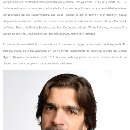
La oposición a la neutralidad vino fogoneada por la prensa, que ya desde 1916 y muy fuerte en 1917,
había tomado una postura a favor de los aliados. Las fuerzas políticas contra la neutralidad estuvieron
representados por los conservadores, que antes, cuando estalló la guerra y eran gobierno, habían
adoptado la neutralidad. También un sector fuerte dentro del radicalismo, encabezado por Marcelo T.
de Alvear. Dentro del Partido Socialista, una fracción encabezada por Alfredo Palacios, que renunció al
partido en parte por esas disidencias, también pugnaba contra la neutralidad.
En verdad, la neutralidad la sostenía el círculo cercano a Irigoyen y fracciones de la izquierda. Por
ejemplo, buena parte del anarquismo y un incipiente nacionalismo de izquierda liderado por Manuel
Ugarte. Después, sobre todo desde 1917, la clase política pugnaba por tomar partido a favor de los
aliados, sumado a una prensa cada vez hostil a Yrigoyen.