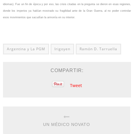
idiomas). Fue un fin de época y por eso, las crisis citadas en la pregunta se dieron en esas regiones,
donde los imperios ya habían mostrado su fragilidad ante de la Gran Guerra, al no poder controlar
esos movimientos que sacudían la armonía en su interior.
Argentina y La PGM
Irigoyen
Ramón D. Tarruella
COMPARTIR:
Tweet
UN MÉDICO NOVATO