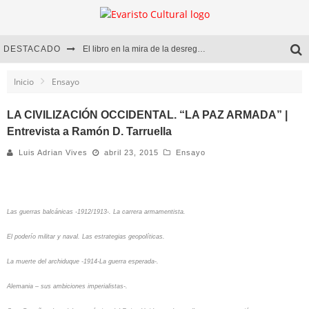
DESTACADO
El libro en la mira de la desregulación
Marcelo Rubio | El llovedor
Inicio
Ensayo
Diego Meret | Hotel Acapulco
LA CIVILIZACIÓN OCCIDENTAL. “LA PAZ ARMADA” |
Entrevista a Ramón D. Tarruella
Alejandra Correa | La nieve
Luis Adrian Vives
abril 23, 2015
Ensayo
Las guerras balcánicas -1912/1913-. La carrera armamentista.
El poderío militar y naval. Las estrategias geopolíticas.
La muerte del archiduque -1914-La guerra esperada-.
Alemania – sus ambiciones imperialistas-.