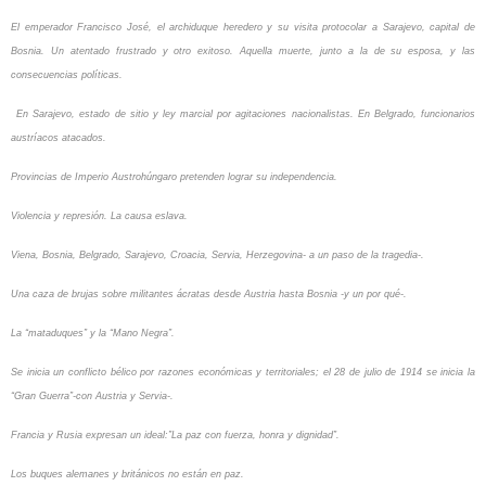
El emperador Francisco José, el archiduque heredero y su visita protocolar a Sarajevo, capital de
Bosnia. Un atentado frustrado y otro exitoso. Aquella muerte, junto a la de su esposa, y las
consecuencias políticas.
En Sarajevo, estado de sitio y ley marcial por agitaciones nacionalistas. En Belgrado, funcionarios
austríacos atacados.
Provincias de Imperio Austrohúngaro pretenden lograr su independencia.
Violencia y represión. La causa eslava.
Viena, Bosnia, Belgrado, Sarajevo, Croacia, Servia, Herzegovina- a un paso de la tragedia-.
Una caza de brujas sobre militantes ácratas desde Austria hasta Bosnia -y un por qué-.
La “mataduques” y la “Mano Negra”.
Se inicia un conflicto bélico por razones económicas y territoriales; el 28 de julio de 1914 se inicia la
“Gran Guerra”-con Austria y Servia-.
Francia y Rusia expresan un ideal:”La paz con fuerza, honra y dignidad”.
Los buques alemanes y británicos no están en paz.