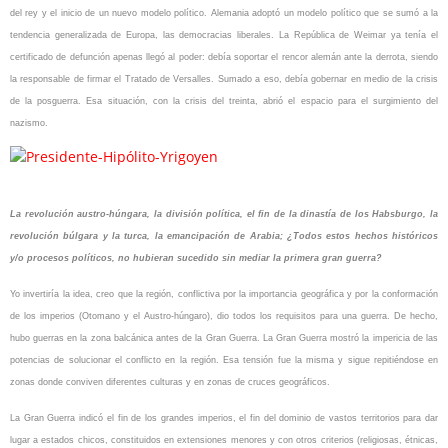
del rey y el inicio de un nuevo modelo político. Alemania adoptó un modelo político que se sumó a la
tendencia generalizada de Europa, las democracias liberales. La República de Weimar ya tenía el
certificado de defunción apenas llegó al poder: debía soportar el rencor alemán ante la derrota, siendo
la responsable de firmar el Tratado de Versalles. Sumado a eso, debía gobernar en medio de la crisis
de la posguerra. Esa situación, con la crisis del treinta, abrió el espacio para el surgimiento del
nazismo.
La revolución austro-húngara, la división política, el fin de la dinastía de los Habsburgo, la
revolución búlgara y la turca, la emancipación de Arabia; ¿Todos estos hechos históricos
y/o procesos políticos, no hubieran sucedido sin mediar la primera gran guerra?
Yo invertiría la idea, creo que la región, conflictiva por la importancia geográfica y por la conformación
de los imperios (Otomano y el Austro-húngaro), dio todos los requisitos para una guerra. De hecho,
hubo guerras en la zona balcánica antes de la Gran Guerra. La Gran Guerra mostró la impericia de las
potencias de solucionar el conflicto en la región. Esa tensión fue la misma y sigue repitiéndose en
zonas donde conviven diferentes culturas y en zonas de cruces geográficos.
La Gran Guerra indicó el fin de los grandes imperios, el fin del dominio de vastos territorios para dar
lugar a estados chicos, constituidos en extensiones menores y con otros criterios (religiosas, étnicas,