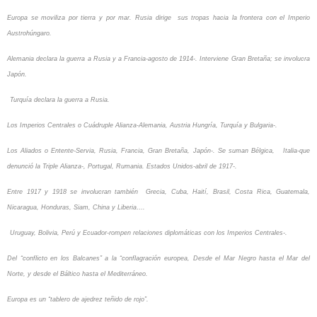
Europa se moviliza por tierra y por mar. Rusia dirige sus tropas hacia la frontera con el Imperio
Austrohúngaro.
Alemania declara la guerra a Rusia y a Francia-agosto de 1914-. Interviene Gran Bretaña; se involucra
Japón.
Turquía declara la guerra a Rusia.
Los Imperios Centrales o Cuádruple Alianza-Alemania, Austria Hungría, Turquía y Bulgaria-.
Los Aliados o Entente-Servia, Rusia, Francia, Gran Bretaña, Japón-. Se suman Bélgica, Italia-que
denunció la Triple Alianza-, Portugal, Rumania. Estados Unidos-abril de 1917-.
Entre 1917 y 1918 se involucran también Grecia, Cuba, Haití, Brasil, Costa Rica, Guatemala,
Nicaragua, Honduras, Siam, China y Liberia….
Uruguay, Bolivia, Perú y Ecuador-rompen relaciones diplomáticas con los Imperios Centrales-.
Del “conflicto en los Balcanes” a la “conflagración europea, Desde el Mar Negro hasta el Mar del
Norte, y desde el Báltico hasta el Mediterráneo.
Europa es un “tablero de ajedrez teñido de rojo”.