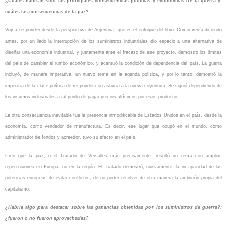
¿Cuáles habrían sido las principales consecuencias políticas y económicas de la guerra y
cuáles las consecuencias de la paz?
Voy a responder desde la perspectiva de Argentina, que es el enfoque del libro. Como venía diciendo
antes, por un lado la interrupción de los suministros industriales dio espacio a una alternativa de
diseñar una economía industrial, y justamente ante el fracaso de ese proyecto, demostró los límites
del país de cambiar el rumbo económico, y acentuó la condición de dependencia del país. La guerra
incluyó, de manera imperativa, un nuevo tema en la agenda política, y por lo tanto, demostró la
impericia de la clase política de responder con astucia a la nueva coyuntura. Se siguió dependiendo de
los insumos industriales a tal punto de pagar precios altísimos por esos productos.
La otra consecuencia inevitable fue la presencia inmodificable de Estados Unidos en el país, desde la
economía, como vendedor de manufactura. Es decir, ese lugar que ocupó en el mundo, como
administrador de fondos y acreedor, tuvo su efecto en el país.
Creo que la paz, o el Tratado de Versalles más precisamente, resultó un tema con amplias
repercusiones en Europa, no en la región. El Tratado demostró, nuevamente, la incapacidad de las
potencias europeas de evitar conflictos, de no poder resolver de otra manera la ambición propia del
capitalismo.
¿Habría algo para destacar sobre las ganancias obtenidas por los suministros de guerra?;
¿fueron o no fueron aprovechadas?