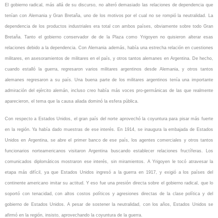
El gobierno radical, más allá de su discurso, no alteró demasiado las relaciones de dependencia que
tenían con Alemania y Gran Bretaña, uno de los motivos por el cual no se rompió la neutralidad. La
dependencia de los productos industriales era total con ambos países, obviamente sobre todo Gran
Bretaña. Tanto el gobierno conservador de de la Plaza como Yrigoyen no quisieron alterar esas
relaciones debido a la dependencia. Con Alemania además, había una estrecha relación en cuestiones
militares, en asesoramientos de militares en el país, y otros tantos alemanes en Argentina. De hecho,
cuando estalló la guerra, regresaron varios militares argentinos desde Alemania, y otros tantos
alemanes regresaron a su país. Una buena parte de los militares argentinos tenía una importante
admiración del ejército alemán, incluso creo había más voces pro-germánicas de las que realmente
aparecieron, el tema que la causa aliada dominó la esfera pública.
Con respecto a Estados Unidos, el gran país del norte aprovechó la coyuntura para pisar más fuerte
en la región. Ya había dado muestras de ese interés. En 1914, se inaugura la embajada de Estados
Unidos en Argentina, se abre el primer banco de ese país, los agentes comerciales y otros tantos
funcionarios norteamericanos visitaron Argentina buscando establecer relaciones fructíferas. Los
comunicados diplomáticos mostraron ese interés, sin miramientos. A Yrigoyen le tocó atravesar la
etapa más difícil, ya que Estados Unidos ingresó a la guerra en 1917, y exigió a los países del
continente americano imitar su actitud. Y eso fue una presión directa sobre el gobierno radical, que lo
soportó con tenacidad, con altos costos políticos y agresiones directas de la clase política y del
gobierno de Estados Unidos. A pesar de sostener la neutralidad, con los años, Estados Unidos se
afirmó en la región, insisto, aprovechando la coyuntura de la guerra.