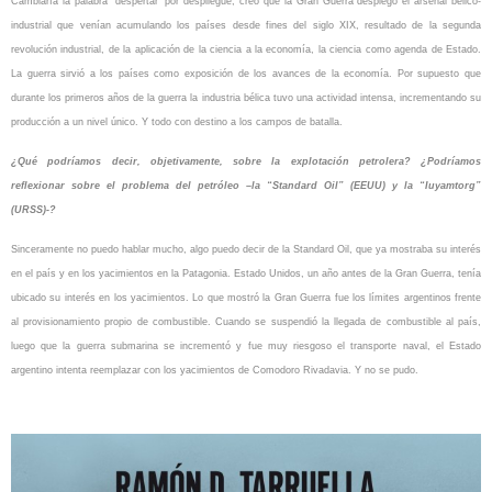
Cambiaría la palabra “despertar” por despliegue, creo que la Gran Guerra desplegó el arsenal bélico-
industrial que venían acumulando los países desde fines del siglo XIX, resultado de la segunda
revolución industrial, de la aplicación de la ciencia a la economía, la ciencia como agenda de Estado.
La guerra sirvió a los países como exposición de los avances de la economía. Por supuesto que
durante los primeros años de la guerra la industria bélica tuvo una actividad intensa, incrementando su
producción a un nivel único. Y todo con destino a los campos de batalla.
¿Qué podríamos decir, objetivamente, sobre la explotación petrolera? ¿Podríamos
reflexionar sobre el problema del petróleo –la “Standard Oil” (EEUU) y la “Iuyamtorg”
(URSS)-?
Sinceramente no puedo hablar mucho, algo puedo decir de la Standard Oil, que ya mostraba su interés
en el país y en los yacimientos en la Patagonia. Estado Unidos, un año antes de la Gran Guerra, tenía
ubicado su interés en los yacimientos. Lo que mostró la Gran Guerra fue los límites argentinos frente
al provisionamiento propio de combustible. Cuando se suspendió la llegada de combustible al país,
luego que la guerra submarina se incrementó y fue muy riesgoso el transporte naval, el Estado
argentino intenta reemplazar con los yacimientos de Comodoro Rivadavia. Y no se pudo.