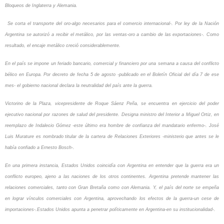
Bloqueos de Inglaterra y Alemania.
Se corta el transporte del oro-algo necesarios para el comercio internacional-. Por ley de la Nación
Argentina se autorizó a recibir el metálico, por las ventas-oro a cambio de las exportaciones-. Como
resultado, el encaje metálico creció considerablemente.
En el país se impone un feriado bancario, comercial y financiero por una semana a causa del conflicto
bélico en Europa. Por decreto de fecha 5 de agosto -publicado en el Boletín Oficial del día 7 de ese
mes- el gobierno nacional declara la neutralidad del país ante la guerra.
Victorino de la Plaza, vicepresidente de Roque Sáenz Peña, se encuentra en ejercicio del poder
ejecutivo nacional por razones de salud del presidente. Designa ministro del Interior a Miguel Ortiz, en
reemplazo de Indalecio Gómez -este último era hombre de confianza del mandatario enfermo-. José
Luis Murature es nombrado titular de la cartera de Relaciones Exteriores -ministerio que antes se le
había confiado a Ernesto Bosch-.
En una primera instancia, Estados Unidos coincidía con Argentina en entender que la guerra era un
conflicto europeo, ajeno a las naciones de los otros continentes. Argentina pretende mantener las
relaciones comerciales, tanto con Gran Bretaña como con Alemania. Y, el país del norte se empeña
en lograr vínculos comerciales con Argentina, aprovechando los efectos de la guerra-un cese de
importaciones-.Estados Unidos apunta a penetrar políticamente en Argentina-en su institucionalidad-.