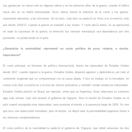
Las ganancias se vieron solo en algunos rubros y en los primeros años de la guerra, cuando el tráfico
naval aún no se había interrumpido. Esos rubros fueron la industria de la carne y los granos,
exportando alimentos a las trincheras. En el resto, más bien se padeció un freno a la economía, más
aún desde 1916/17, cuando la guerra se trasladó a los mares. Y como decía antes, no se aprovechó
en nada la coyuntura de la guerra, la intención fue siempre reemplazar esa dependencia por otro
proveedor, no produciendo en el país.
¿Garantizar la neutralidad, representó un costo político de poca, relativa, o mucha
importancia?
El costo principal, en términos de política internacional, fueron las represalias de Estados Unidos
desde 1917, cuando ingresó a la guerra. Estados Unidos dispersó agentes y diplomáticos por todo el
continente exigiendo que se comprometan con la causa aliada. Y eso se tradujo, en lo inmediato, en
costos más bien económicos a la hora de ofrecer préstamos y también vender productos industriales.
Estados Unidos priorizó en Brasil, por ejemplo, antes que en Argentina. Esas relaciones se volvieron
algo más tensas, más aún durante el gobierno de Irigoyen. Pero el interés de Estados Unidos en el
país superó enseguida esas represalias, para acentuar el interés y la presencia luego de 1918. Yo creo
que tuvo una repercusión inmediata, pero al tiempo, se diluyó ante la permeabilidad argentina frente a
los intereses estadounidenses.
El costo político de la neutralidad la padeció el gobierno de Yrigoyen, que debió atravesar los dos