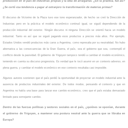
producción en el país de industrias propias y la idea de arraigarlas. ¿En la práctica, fue así?
¿Se cortó esa tendencia a pagar al extranjero la transformación de materias primas?
El discurso de Victorino de la Plaza tuvo ese tono esperanzador, de hecho se creó la Dirección de
Industrias pero en la práctica el modelo económico continuó igual, se siguió dependiendo de la
producción industrial del exterior. Ningún discurso ni ninguna Dirección se orientó hacia un modelo
industrial. Tanto es así que se siguió pagando esos productos a precios más altos. Por ejemplo,
Estados Unidos vendió productos más caros a Argentina, como represalia por su neutralidad. No hubo
alternativa a las consecuencias de la Gran Guerra, el país, sea el gobierno que sea, contempló el
conflicto desde la pasividad. El gobierno de Yrigoyen tampoco tendió a cambiar el modelo económico,
teniendo en cuenta su discurso progresista. Es verdad que le tocó asumir en un contexto adverso, en
plena guerra, y cambiar el modelo económico en ese contexto resultaba casi imposible.
Algunos autores sostienen que el país perdió la oportunidad de proyectar un modelo industrial ante la
ausencia de productos industriales del exterior. De todos modos, pensando el contexto y que en
Argentina no había una base para lanzar ese cambio económico, creo que el país estaba demasiado
limitado para semejante cambio.
Dentro
de las fuerzas políticas y sectores sociales en el país, ¿quiénes se oponían, durante
el gobierno de Yrigoyen, a mantener una postura neutral ante la guerra que se libraba en
Europa?