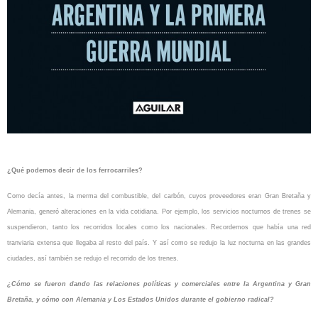
¿Qué podemos decir de los ferrocarriles?
Como decía antes, la merma del combustible, del carbón, cuyos proveedores eran Gran Bretaña y
Alemania, generó alteraciones en la vida cotidiana. Por ejemplo, los servicios nocturnos de trenes se
suspendieron, tanto los recorridos locales como los nacionales. Recordemos que había una red
tranviaria extensa que llegaba al resto del país. Y así como se redujo la luz nocturna en las grandes
ciudades, así también se redujo el recorrido de los trenes.
¿Cómo se fueron dando las relaciones políticas y comerciales entre la Argentina y Gran
Bretaña, y cómo con Alemania y Los Estados Unidos durante el gobierno radical?