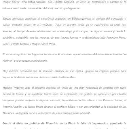
Roque Sáenz Peña había pactado, con Hipólito Yrigoyen, un cese de hostilidades a cambio de la
reforma electoral-la universalidad del voto, secreto y obligatorio-.
Tropas alemanas asesinan al vicecónsul argentino en Bélgica-queman el archivo del consulado y
dañan símbolos patrios de la República-. Aquí, en nuestra tierra, ya se evidenciaba un clima anti
alemán, al tiempo de estar abriéndose una nueva etapa política que, de alguna manera y desde lo
simbólico, coincidiría con las muertes de tres figuras fuertes y emblemáticas-Julio Argentino Roca,
José Evaristo Uriburu y Roque Sáenz Peña-.
El escenario político en Argentina no era ni más ni menos que el resultado del enfrentamiento entre “el
régimen” y el proyecto revolucionario.
Hay quienes sostienen que la situación mundial de esa época, generó un espacio propicio para
impulsar la idea de reconocer derechos políticos-electorales-.
Hipólito Yrigoyen llega al gobierno nacional en virtud de una gran necesidad de terminar con tanto
tiempo de fraude y de injusticia; tantos años de explotación. Su gestión se caracterizó por intentar
recuperar y hacer respetar la dignidad nacional, imponiéndole límites claros a los Estados Unidos, al
Imperio Alemán y al Reino Unido-durante el conflicto bélico- y con posterioridad, a la Sociedad de las
Naciones –manejada por los vencedores de esa Primera Guerra Mundial-.
Desde el discurso político de Victorino de la Plaza la falta de importación generaría la