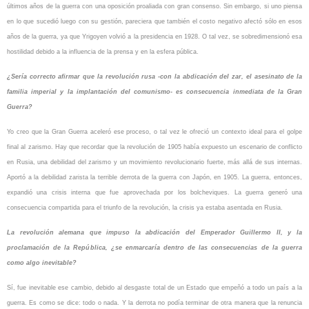
últimos años de la guerra con una oposición proaliada con gran consenso. Sin embargo, si uno piensa
en lo que sucedió luego con su gestión, pareciera que también el costo negativo afectó sólo en esos
años de la guerra, ya que Yrigoyen volvió a la presidencia en 1928. O tal vez, se sobredimensionó esa
hostilidad debido a la influencia de la prensa y en la esfera pública.
¿Sería correcto afirmar que la revolución rusa -con la abdicación del zar, el asesinato de la
familia imperial y la implantación del comunismo- es consecuencia inmediata de la Gran
Guerra?
Yo creo que la Gran Guerra aceleró ese proceso, o tal vez le ofreció un contexto ideal para el golpe
final al zarismo. Hay que recordar que la revolución de 1905 había expuesto un escenario de conflicto
en Rusia, una debilidad del zarismo y un movimiento revolucionario fuerte, más allá de sus internas.
Aportó a la debilidad zarista la terrible derrota de la guerra con Japón, en 1905. La guerra, entonces,
expandió una crisis interna que fue aprovechada por los bolcheviques. La guerra generó una
consecuencia compartida para el triunfo de la revolución, la crisis ya estaba asentada en Rusia.
La revolución alemana que impuso la abdicación del Emperador Guillermo II, y la
proclamación de la República, ¿se enmarcaría dentro de las consecuencias de la guerra
como algo inevitable?
Sí, fue inevitable ese cambio, debido al desgaste total de un Estado que empeñó a todo un país a la
guerra. Es como se dice: todo o nada. Y la derrota no podía terminar de otra manera que la renuncia