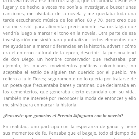
la novela tuviera ese tono nostálgico, quería contarla desde ese
lugar y, de hecho, a veces me ponía a investigar, a buscar unas
canciones; me olvidaba de la novela y me quedaba toda una
tarde escuchando música de los años 60 y 70, pero creo que
eso me sirvió para alimentar precisamente esa nostalgia que
vendría luego a marcar el tono en la novela. Otra parte de esa
investigación me sirvió para puntualizar ciertos elementos que
me ayudaban a marcar diferencias en la historia, advertir cómo
era el entorno cultural de la época, describir la personalidad
de don Diego, un hombre conservador que rechazaba, por
ejemplo, los nuevos movimientos poéticos colombianos; no
aceptaba el estilo de alguien tan querido por el pueblo, me
refiero a Julio Flores; seguramente no lo quería por tratarse de
un poeta que frecuentaba bares y cantinas, que declamaba en
los cementerios, que generaba cierto escándalo con su vida.
También me interesé por reconocer la moda de entonces y ello
me sirvió para enmarcar la historia.
¿Pensaste que ganarías el Premio Alfaguara con la novela?
En realidad, uno participa con la esperanza de ganar y tiene
sus momentos de fe. Pensaba que el bagaje, todo el tiempo de