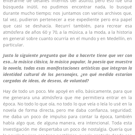
enterarme de detalles internos del asunto, pero eso fue una
búsqueda inútil, no pudimos encontrar nada, lo busqué
durante mucho tiempo; nos juntamos con varios archivos que,
tal vez, pudieron pertenecer a ese expediente pero era papel
que casi se deshacía. Recurrí también, para recrear esa
atmósfera de años 60 y 70, a la música, a la moda, a la historia
en general sobre cuanto ocurría en el mundo y en Medellín, en
particular.
Justo la siguiente pregunta que iba a hacerte tiene que ver con
eso…la música clásica, la música popular, la poesía que muestra
la novela, todas esas manifestaciones artísticas que integran la
identidad cultural de los personajes, ¿en qué medida estarían
cargadas de ideas, de deseos, de voluntad?
Hay de todo un poco. Me apoyé en ello, básicamente, para que
me generara una atmósfera que me permitiera entrar en la
época. No todo lo que oía, no todo lo que veía o leía lo usé en la
novela de forma directa, pero me daba confianza, seguridad;
me daba un poco de impulso para contar la época, también
había algo que, de alguna manera, era intencional. Toda esta
investigación me despertaba un poco de nostalgia. Quería que