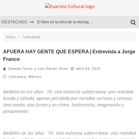
DESTACADO
El libro en la mira de la desregulación
Marcelo Rubio | El llovedor
Inicio
Literatura
Diego Meret | Hotel Acapulco
AFUERA HAY GENTE QUE ESPERA | Entrevista a Jorge
Franco
Alejandra Correa | La nieve
Damian Vives y Luis Adrian Vives
abril 24, 2015
Literatura
,
México
Medellín en los años ´70. Una violencia subterránea; una realidad
honda y callada, apenas percibida por miradas curiosas y serenas.
Una novela, una forma y un ritmo. Sentimiento, imaginación y
pensamiento.
Medellín en los años ´70.
Una violencia subterránea; una realidad