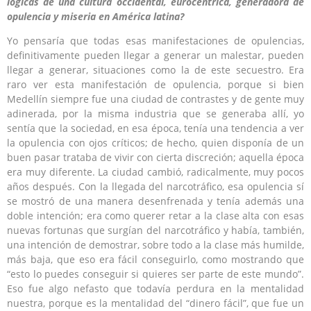
lógicas de una cultura occidental, eurocéntrica, generadora de
opulencia y miseria en América latina?
Yo pensaría que todas esas manifestaciones de opulencias,
definitivamente pueden llegar a generar un malestar, pueden
llegar a generar, situaciones como la de este secuestro. Era
raro ver esta manifestación de opulencia, porque si bien
Medellín siempre fue una ciudad de contrastes y de gente muy
adinerada, por la misma industria que se generaba allí, yo
sentía que la sociedad, en esa época, tenía una tendencia a ver
la opulencia con ojos críticos; de hecho, quien disponía de un
buen pasar trataba de vivir con cierta discreción; aquella época
era muy diferente. La ciudad cambió, radicalmente, muy pocos
años después. Con la llegada del narcotráfico, esa opulencia sí
se mostró de una manera desenfrenada y tenía además una
doble intención; era como querer retar a la clase alta con esas
nuevas fortunas que surgían del narcotráfico y había, también,
una intención de demostrar, sobre todo a la clase más humilde,
más baja, que eso era fácil conseguirlo, como mostrando que
“esto lo puedes conseguir si quieres ser parte de este mundo”.
Eso fue algo nefasto que todavía perdura en la mentalidad
nuestra, porque es la mentalidad del “dinero fácil”, que fue un