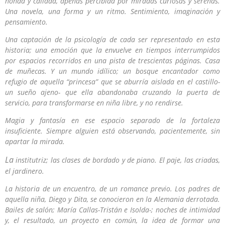
honda y callada, apenas percibida por miradas curiosas y serenas.
Una novela, una forma y un ritmo. Sentimiento, imaginación y
pensamiento.
Una
captación de la psicología de cada ser representado en esta
historia; una emoción que la envuelve en tiempos interrumpidos
por espacios recorridos en una pista de trescientas páginas. Casa
de muñecas. Y un mundo idílico; un bosque encantador como
refugio de aquella “princesa” que se aburría aislada en el castillo-
un sueño ajeno- que ella abandonaba cruzando la puerta de
servicio, para transformarse en niña libre, y no rendirse.
Magia y
fantasía en ese espacio separado de la fortaleza
insuficiente. Siempre alguien está observando, pacientemente, sin
apartar la mirada.
La
institutriz; las clases de bordado y de piano. El paje, las criadas,
el jardinero
.
La
historia de un encuentro, de un romance previo. Los padres de
aquella niña, Diego y Dita, se conocieron en la Alemania derrotada.
Bailes de salón; María Callas-Tristán e Isolda-; noches de intimidad
y, el resultado, un proyecto en común, la idea de formar una