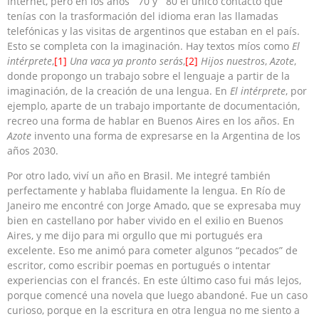
Internet, pero en los años ´70 y ´80 el único contacto que
tenías con la trasformación del idioma eran las llamadas
telefónicas y las visitas de argentinos que estaban en el país.
Esto se completa con la imaginación. Hay textos míos como
El
intérprete
,
[1]
Una vaca ya pronto serás
,
[2]
Hijos nuestros
,
Azote
,
donde propongo un trabajo sobre el lenguaje a partir de la
imaginación, de la creación de una lengua. En
El intérprete
, por
ejemplo, aparte de un trabajo importante de documentación,
recreo una forma de hablar en Buenos Aires en los años. En
Azote
invento una forma de expresarse en la Argentina de los
años 2030.
Por otro lado, viví un año en Brasil. Me integré también
perfectamente y hablaba fluidamente la lengua. En Río de
Janeiro me encontré con Jorge Amado, que se expresaba muy
bien en castellano por haber vivido en el exilio en Buenos
Aires, y me dijo para mi orgullo que mi portugués era
excelente. Eso me animó para cometer algunos “pecados” de
escritor, como escribir poemas en portugués o intentar
experiencias con el francés. En este último caso fui más lejos,
porque comencé una novela que luego abandoné. Fue un caso
curioso, porque en la escritura en otra lengua no me siento a