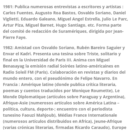
1981: Publica numerosas entrevistas a escritores y artistas :
Carlos Fuentes, Augusto Roa Bastos, Osvaldo Soriano, Daniel
Viglietti, Eduardo Galeano, Miguel Angel Estrella, Julio Le Parc,
Artur Piza, Miguel Barnet, Hugo Santiago, etc. Forma parte
del comité de redacción de Suramériques, dirigida por Jean-
Pierre Faye.
1982: Amistad con Osvaldo Soriano, Rubén Bareiro Saguier y
Envar el Kadri. Presenta una tesina sobre Triste, solitario y
final en la Universidad de Paris III. Anima con Miguel
Benasayag la emisión radial Soirées latino-américaines en
Radio Soleil FM (París). Colaboración en revistas y diarios del
mundo entero, con el pseudónimo de Felipe Navarro. En
Francia : Amérique latine (donde publica crítica literaria,
poemas y cuentos traducidos por Monique Roumette), Le
Monde Diplomatique (artículos sobre Paraguay y Argentina),
Afrique-Asie (numerosos artículos sobre América Latina –
política, cultura, deporte-; encuentro con el periodista
tunesino Faouzi Mahjoub), Médias France Internationale
(numerosos artículos distribuidos en Africa), Jeune-Afrique
(varias crónicas literarias, firmadas Ricardo Caraudo), Europe