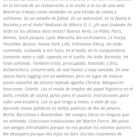
en la terraza de un restaurante, a la noche a la luz de una vela.
Mientras trabajo como vendedor en una tienda de camas y
colchones. En un estadio de fútbol. En un automóvil. En la favela A
Rocinha y en el Hotel Radisson de México D. F. ¿En qué ciudades he
leído en los últimos doce meses? Buenos Aires, La Plata, París,
Rennes, Saint-Jacques, Lyon, Marsella, Aix-en-Provence, Le Horps,
Perpiñán, Boston, Nueva York, Lille, Villeneuve d’Ascq. He leído
comiendo, cuidando a mis hijos, en el baño, en la computadora,
tomando mate o café, cayendo en el sueño. He leído dormido. He
leído soñando. También triste, preocupado, hastiado, y feliz,
dicharachero, concentrado, de mal humor y muy cansado. En una
época hacía jogging con un walkman, pero en lugar de música
ponía cassettes de actores leyendo Agatha Christie, Marguerite
Yourcenar, Colette. Leo el modo de empleo del papel higiénico en el
baño, recetas de cocina, guías para el usuario, instrucciones para
subir una escalera. Leo lo que tengo a mano, a vista de ojo.
Aprendo malas palabras en baños públicos de Río de Janeiro,
Berlín, Barcelona o Ámsterdam. Me compro libros en lenguas que
no entiendo. Colecciono traducciones del Martín Fierro. Me peleo
con amigos entrañables porque no nos gustan los mismos autores.
Me desespero porque mis hijos no leen. Escribo resúmenes de