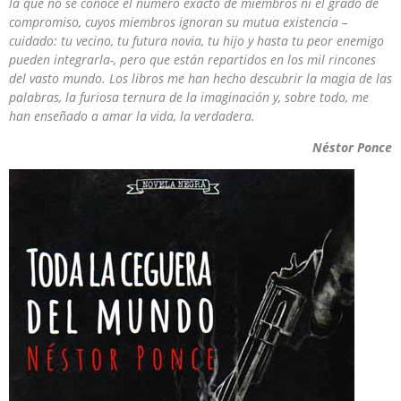
la que no se conoce el número exacto de miembros ni el grado de
compromiso, cuyos miembros ignoran su mutua existencia –
cuidado: tu vecino, tu futura novia, tu hijo y hasta tu peor enemigo
pueden integrarla-, pero que están repartidos en los mil rincones
del vasto mundo. Los libros me han hecho descubrir la magia de las
palabras, la furiosa ternura de la imaginación y, sobre todo, me
han enseñado a amar la vida, la verdadera.
Néstor Ponce