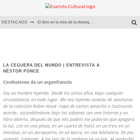
DESTACADO
El libro en la mira de la desregulación
Marcelo Rubio | El llovedor
Diego Meret | Hotel Acapulco
Alejandra Correa | La nieve
LA CEGUERA DEL MUNDO | ENTREVISTA A
NÉSTOR PONCE
Confesiones de un argenfrancés
Soy un hombre leyendo. Desde los ochos años, bajo cualquier
circunstancia, en todo lugar. Me veo leyendo novelas de aventuras
de la colección Robin Hood –tapa de cartón amarillo e ilustración
acorde-, escondiéndome bajo las sabanas con una linterna y un
libro abierto, después de que mis padres me pidieran que apagara
la luz. Leo en una plaza, en un cuarto de hotel, en un tren, en un
ómnibus, en un aeropuerto, en un barco, en una biblioteca. De pie,
sentado, tumbado. A las seis de la mañana en un bar. Al mediodía