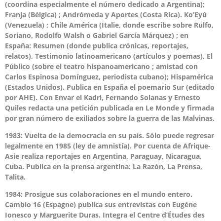
(coordina especialmente el número dedicado a Argentina);
Franja (Bélgica) ; Andrómeda y Aportes (Costa Rica). Ko’Eyú
(Venezuela) ; Chile América (Italie, donde escribe sobre Rulfo,
Soriano, Rodolfo Walsh o Gabriel García Márquez) ; en
España: Resumen (donde publica crónicas, reportajes,
relatos), Testimonio latinoamericano (artículos y poemas), El
Público (sobre el teatro hispanoamericano ; amistad con
Carlos Espinosa Domínguez, periodista cubano); Hispamérica
(Estados Unidos). Publica en España el poemario Sur (editado
por AHE). Con Envar el Kadri, Fernando Solanas y Ernesto
Quiles redacta una petición publicada en Le Monde y firmada
por gran número de exiliados sobre la guerra de las Malvinas.
1983: Vuelta de la democracia en su país. Sólo puede regresar
legalmente en 1985 (ley de amnistía). Por cuenta de Afrique-
Asie realiza reportajes en Argentina, Paraguay, Nicaragua,
Cuba. Publica en la prensa argentina: La Razón, La Prensa,
Talita.
1984: Prosigue sus colaboraciones en el mundo entero.
Cambio 16 (Espagne) publica sus entrevistas con Eugène
Ionesco y Marguerite Duras. Integra el Centre d’Études des