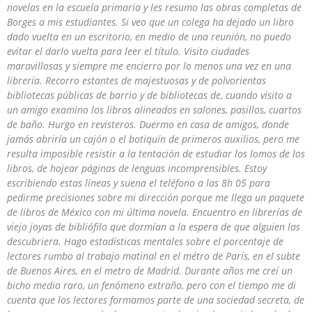
novelas en la escuela primaria y les resumo las obras completas de
Borges a mis estudiantes. Si veo que un colega ha dejado un libro
dado vuelta en un escritorio, en medio de una reunión, no puedo
evitar el darlo vuelta para leer el título. Visito ciudades
maravillosas y siempre me encierro por lo menos una vez en una
librería. Recorro estantes de majestuosas y de polvorientas
bibliotecas públicas de barrio y de bibliotecas de, cuando visito a
un amigo examino los libros alineados en salones, pasillos, cuartos
de baño. Hurgo en revisteros. Duermo en casa de amigos, donde
jamás abriría un cajón o el botiquín de primeros auxilios, pero me
resulta imposible resistir a la tentación de estudiar los lomos de los
libros, de hojear páginas de lenguas incomprensibles. Estoy
escribiendo estas líneas y suena el teléfono a las 8h 05 para
pedirme precisiones sobre mi dirección porque me llega un paquete
de libros de México con mi última novela. Encuentro en librerías de
viejo joyas de bibliófilo que dormían a la espera de que alguien las
descubriera. Hago estadísticas mentales sobre el porcentaje de
lectores rumbo al trabajo matinal en el métro de París, en el subte
de Buenos Aires, en el metro de Madrid. Durante años me creí un
bicho medio raro, un fenómeno extraño, pero con el tiempo me di
cuenta que los lectores formamos parte de una sociedad secreta, de