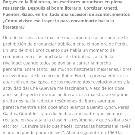
Borges en la Biblioteca, los escritores peronistas en plena
resistencia. Después el boom literario, Cortázar, Onetti,
Fuentes, Gabo, en fin, toda una sucesión de acontecimientos
¿Cómo viviste ese trayecto para encaminarte hacia la
literatura?
Una de las cosas que más me marcaron en ese período fue la
prohibición de pronunciar públicamente el nombre de Perón.
En uno de mis libros cuento que había un momento de
comunión entre las hinchadas de fútbol más allá de la
rivalidad: cuando todos se ponían a cantar la marcha
peronista. Entre tanto, leía mucho: historietas mexicanas, libros
de aventuras de la colección Robin Hood, la prensa entera. La
aparición en esa época de los movimientos revolucionarios y la
actividad del Che Guevara me fascinaban. A eso de los doce
años se despertó mi vocación literaria. La maestra de séptimo
grado nos hacía redactar resúmenes de libros –aunque
parezca mentira a los doce años leíamos a Benito Lynch, Pérez
Galdós, Güiraldes- y un día le dijo a mi madre que siempre
recitaba en voz alta a la clase mis resúmenes y que yo iba a ser
escritor. “Es increíble lo que hacés, contás las historias al revés
y uno no puede parar de leer”. Al año siguiente, en 1969 la