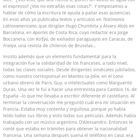
el expresso? ¿Vos no extrañás esas cosas?”. Y empezamos a
hablar de cómo la escritura te ayuda a paliar esas ausencias.
En esos años yo publicaba textos y artículos en
Testimonio
Latinoamericano
, que dirigían Hugo Chumbita y Álvaro Abós en
Barcelona, en
Aportes
de Costa Rica, cuyo redactor era Jorge
Boccanera, con
Ko’Eyú
, de exiliados paraguayos en Caracas, de
Franja
, una revista de chilenos de Bruselas…
Insisto además que un elemento fundamental para la
integración fue la solidaridad de los franceses, a todo nivel,
todas las clases sociales. Desde dirigentes sindicales jubilados,
como nuestro corresponsal en Mantes-la-Jolie, en el cono
urbano obrero de Paris, Guy, o intelectuales como Marguerite
Duras. Una vez le fui a hacer una entrevista para Cambio 16, de
España –lo que me llevaba a escribir diferente el castellano. Al
terminar la conversación me preguntó cuál era mi situación en
Francia. Estaba muy contenta y orgullosa, porque yo había
leído todos sus libros y visto todas sus películas. Además había
trabajado con un músico argentino, D’Alessandro. Entonces le
conté que estaba en trámites para obtener la nacionalidad
francesa. Una semana después suena el teléfono en casa: era