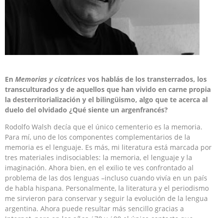
En
Memorias y cicatrices
vos hablás de los transterrados, los
transculturados y de aquellos que han vivido en carne propia
la desterritorialización y el bilingüismo, algo que te acerca al
duelo del olvidado ¿Qué siente un argenfrancés?
Rodolfo Walsh decía que el único cementerio es la memoria.
Para mí, uno de los componentes complementarios de la
memoria es el lenguaje. Es más, mi literatura está marcada por
tres materiales indisociables: la memoria, el lenguaje y la
imaginación. Ahora bien, en el exilio te ves confrontado al
problema de las dos lenguas –incluso cuando vivía en un país
de habla hispana. Personalmente, la literatura y el periodismo
me sirvieron para conservar y seguir la evolución de la lengua
argentina. Ahora puede resultar más sencillo gracias a