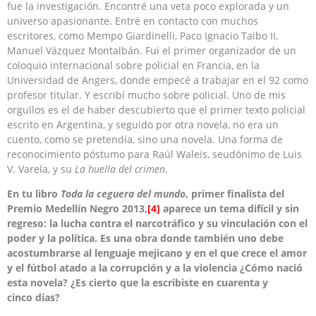
fue la investigación. Encontré una veta poco explorada y un
universo apasionante. Entré en contacto con muchos
escritores, como Mempo Giardinelli, Paco Ignacio Taibo II,
Manuel Vázquez Montalbán. Fui el primer organizador de un
coloquio internacional sobre policial en Francia, en la
Universidad de Angers, donde empecé a trabajar en el 92 como
profesor titular. Y escribí mucho sobre policial. Uno de mis
orgullos es el de haber descubierto que el primer texto policial
escrito en Argentina, y seguido por otra novela, no era un
cuento, como se pretendía, sino una novela. Una forma de
reconocimiento póstumo para Raúl Waleis, seudónimo de Luis
V. Varela, y su
La huella del crimen
.
En tu libro
Toda la ceguera del mundo
, primer finalista del
Premio Medellín Negro 2013,
[4]
aparece un tema difícil y sin
regreso: la lucha contra el narcotráfico y su vinculación con el
poder y la política. Es una obra donde también uno debe
acostumbrarse al lenguaje mejicano y en el que crece el amor
y el fútbol atado a la corrupción y a la violencia ¿Cómo nació
esta novela? ¿Es cierto que la escribiste en cuarenta y
cinco días?