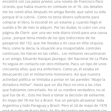
encontré con
Los pasos previos
, una novela de Francisco Paco
Urondo, que había muerto en combate en el 76 –los detalles
me los contó años después mi amiga Renée, que salvó su vida
porque él la cubrió-. Como no tenía dinero suficiente para
comprar el libro, lo escondí en un estante y, cuando llegó el
sueldo a fin de mes lo adquirí. Por las dudas, lo cubrí con una
página de
Clarín
–por una vez este diario sirvió para una causa
justa-, porque tenía miedo de los ojos indiscretos de los
pasajeros del 152, que me llevaba a mi casa en Villa Urquiza.
Pero, como te decía, la situación era insoportable, controles
continuos, los Falcon en las calles… Los militares secuestraron
a un amigo, Eduardo Navajas Jáuregui, del Nacional de La Plata.
Yo seguía en contacto con otro militante, Paco, un tipo de unos
cincuenta años, que era enfermero. Como yo, él estaba en
desacuerdo con el militarismo montonero. Así que nuestra
actividad política se limitaba a pintar en las paredes “Abajo la
dictadura militar”. Hasta que un día Paco no vino a las citas
que habíamos concertado. No sé su nombre verdadero, no sé
qué fue de él… Esto me llevó a tomar la decisión de exiliarme.
En mayo del 78 me fui a Brasil. Fue un periplo atravesar toda
Argentina y todo Paraguay y Brasil. Pero el 24 de mayo de 1978
pisé el suelo de Punta Porá. En Río de Janeiro me encontré con