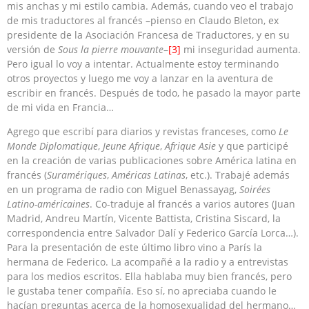
mis anchas y mi estilo cambia. Además, cuando veo el trabajo
de mis traductores al francés –pienso en Claudo Bleton, ex
presidente de la Asociación Francesa de Traductores, y en su
versión de
Sous la pierre mouvante
–
[3]
mi inseguridad aumenta.
Pero igual lo voy a intentar. Actualmente estoy terminando
otros proyectos y luego me voy a lanzar en la aventura de
escribir en francés. Después de todo, he pasado la mayor parte
de mi vida en Francia…
Agrego que escribí para diarios y revistas franceses, como
Le
Monde Diplomatique
,
Jeune Afrique
,
Afrique Asie
y que participé
en la creación de varias publicaciones sobre América latina en
francés (
Suramériques
,
Américas Latinas
, etc.). Trabajé además
en un programa de radio con Miguel Benassayag,
Soirées
Latino-américaines
. Co-traduje al francés a varios autores (Juan
Madrid, Andreu Martín, Vicente Battista, Cristina Siscard, la
correspondencia entre Salvador Dalí y Federico García Lorca…).
Para la presentación de este último libro vino a París la
hermana de Federico. La acompañé a la radio y a entrevistas
para los medios escritos. Ella hablaba muy bien francés, pero
le gustaba tener compañía. Eso sí, no apreciaba cuando le
hacían preguntas acerca de la homosexualidad del hermano…