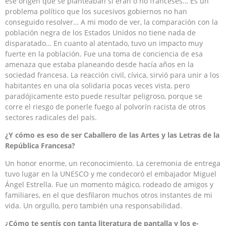
ese origen que se planteaban si eran o no franceses… Es un
problema político que los sucesivos gobiernos no han
conseguido resolver… A mi modo de ver, la comparación con la
población negra de los Estados Unidos no tiene nada de
disparatado… En cuanto al atentado, tuvo un impacto muy
fuerte en la población. Fue una toma de conciencia de esa
amenaza que estaba planeando desde hacía años en la
sociedad francesa. La reacción civil, cívica, sirvió para unir a los
habitantes en una ola solidaria pocas veces vista, pero
paradójicamente esto puede resultar peligroso, porque se
corre el riesgo de ponerle fuego al polvorín racista de otros
sectores radicales del país.
¿Y cómo es eso de ser Caballero de las Artes y las Letras de la
República Francesa?
Un honor enorme, un reconocimiento. La ceremonia de entrega
tuvo lugar en la UNESCO y me condecoró el embajador Miguel
Ángel Estrella. Fue un momento mágico, rodeado de amigos y
familiares, en el que desfilaron muchos otros instantes de mi
vida. Un orgullo, pero también una responsabilidad.
¿Cómo te sentís con tanta literatura de pantalla y los e-