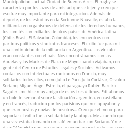
Municipalidad –actual Ciudad de Buenos Aires. El rugby se
caracteriza por los lazos de amistad que se tejen y creo que
eso fue muy importante para mi integración. Además del
deporte, de los estudios en la Sorbonne Nouvelle, estaba la
militancia en organismos de defensa de los derechos humanos,
los comités con exiliados de otros países de América Latina
(Chile, Brasil, El Salvador, Colombia), los encuentros con
partidos políticos y sindicatos franceses. El exilio fue para mí
una continuidad de la militancia en Argentina. Los vínculos
eran constantes con el país. Nos encontrábamos con las
Abuelas y las Madres de Plaza de Mayo cuando viajaban, con
gente del Centro de Estudios Legales y Sociales. Activamos
contactos con intelectuales radicados en Francia, muy
solidarios todos ellos, como Julio Le Parc, Julio Cortázar, Osvaldo
Soriano, Miguel Ángel Estrella, el paraguayo Rubén Bareiro
Saguier –me hice muy amigo de estos tres últimos. Editábamos
un boletín semanal sobre la situación argentina, en castellano
y en francés, traducido por los parisinos que nos apoyaban y
que eran novios y novias de nosotros… Creo que el motor para
soportar el exilio fue la solidaridad y la utopía. Me acuerdo que
una vez estaba tomando un café en un bar con Soriano. Y me
dice: “¿Vos viste que acá nunca te ponen un vasito de agua con