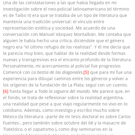
Una de las constataciones a las que había llegado en mi
investigación sobre el neo-policial latinoamericano (el término
es de Taibo II) era que se trataba de un tipo de literatura que
mantenía una tradición universal: el vínculo entre
representación estética y sociedad. Me acuerdo de una
conversación con Manuel Vázquez Montalbán. Me contaba que
alguien le había hecho una crítica, diciéndole que el género
negro era “el último refugio de los realistas”. Y él me decía que
le parecía muy bien, que hablar de la realidad desde formas
nuevas y transgresivas era el encanto profundo de la literatura.
Personalmente, mi acercamiento al policial fue progresivo.
Comencé con
La bestia de las diagonales
,
[5]
que para mí fue una
experiencia para dibujar caminos entre los géneros y volver a
los orígenes de la fundación de La Plata, seguí con un cuento,
[6]
hasta llegar a
Toda la ceguera del mundo
. Me parece que, en
el fondo, se trata de reflexionar sobre la realidad argentina,
una realidad que pese a que viajo regularmente no vivo en lo
cotidiano. Además, como investigo y escribo mucho sobre
México (la literatura –parte de mi tesis doctoral es sobre Carlos
Fuentes-, pero también sobre octubre del 68 y la masacre de
Tlatelolco, o el zapatismo-), como doy seminarios en la