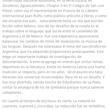
Universidad Nacional Autónoma, en la Veracruzana, en
Zacatecas, Aguascalientes, Chiapas o en El Colegio de San Luis
Potosí, como soy el representante en Francia de la Cátedra
Internacional Juan Rulfo, como publico artículos y libros, y como
me encanta ese país… naturalmente tenía un día que escribir
ficción sobre México. Uno de los desafíos de la novela es el
trabajo sobre el lenguaje, que oscila entre el castellano de
Argentina y el de México. Fue una experiencia apasionante
balancear los cambios de ritmo, de modulación, la música de
las lenguas. Después me interesaba el tema del narcotráfico en
Argentina, que ha adquirido proporciones preocupantes. Esto
exige un importante trabajo de investigación, de
documentación. A esto se agrega mi interés por incluir temas
deportivos en la literatura. Existe en América Latina una fuerte
tradición al respecto, pero en los años ´60 el asunto era tabú.
Parecían dos universos inconciliables. Para mí es un desafío. Y
fue muy divertido, siendo hincha de Estudiantes de La Plata,
contar la amargura de los de Gimnasia porque nunca salieron
campeones…
En cuanto al tiempo de escritura, es cierto. La redacté en
cuarenta, cuarenta y cinco días. La redacción fue un torbellino,