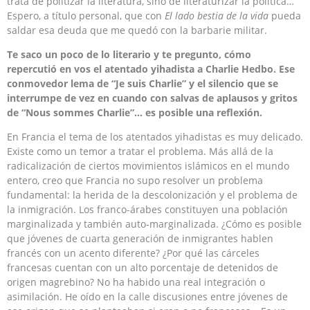
trata de politizar la literatura, sino de literaturizar la política…
Espero, a título personal, que con
El lado bestia de la vida
pueda
saldar esa deuda que me quedó con la barbarie militar.
Te saco un poco de lo literario y te pregunto, cómo
repercutió en vos el atentado yihadista a Charlie Hedbo. Ese
conmovedor lema de “Je suis Charlie” y el silencio que se
interrumpe de vez en cuando con salvas de aplausos y gritos
de “Nous sommes Charlie”… es posible una reflexión.
En Francia el tema de los atentados yihadistas es muy delicado.
Existe como un temor a tratar el problema. Más allá de la
radicalización de ciertos movimientos islámicos en el mundo
entero, creo que Francia no supo resolver un problema
fundamental: la herida de la descolonización y el problema de
la inmigración. Los franco-árabes constituyen una población
marginalizada y también auto-marginalizada. ¿Cómo es posible
que jóvenes de cuarta generación de inmigrantes hablen
francés con un acento diferente? ¿Por qué las cárceles
francesas cuentan con un alto porcentaje de detenidos de
origen magrebino? No ha habido una real integración o
asimilación. He oído en la calle discusiones entre jóvenes de