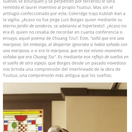
sueños se bifurquen y se perpetren por terceros) le será
remitido el laurel inventivo al propio Tsutsui. Mas sin el
artilugio confeccionado por este, Coleridge trajo Kublah Kan a
la vigilia. ¿Acaso no fue Jorge Luis Borges quien mediante su
eterno
Jardín de senderos
, se adelanto al hipertexto?. ¿Acaso no
era él, quien no cesaba de recordar en cuanta conferencia o
ensayo, aquel poema de Chuang Tzu?; Éste, “
soñó que era una
mariposa. Sin embargo, al despertar ignoraba si había soñado con
una mariposa, o si era la mariposa, que en ese mismo momento
soñaba que era Chuang Tzu”
. Es mediante ese
reflejo de sueños en
el sueño de otro espejo
, que Borges desde un pasado novedoso
nos brinda una comprensión del interlineado de la obra de
Tsutsui, una comprensión más antigua que los sueños;