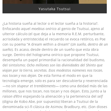
Yasutaka Tsutsui
¿La historia sueña al lector o el lector sueña a la historia?.
Enfocando aquel
moebius onírico
al genio de Tsutsui, ajeno al
ulterior cálculo (el que deja a la memoria R.E.M. perturbante,
acrisolada y entristecida) el recuerdo se evoca retórico, es Poe
con su poema “A dream within a dream” (
Un sueño, dentro de un
sueño
). Es acaso, desde dentro de un sueño que esta obra
surge. Dentro del holograma onírico que propone Tsutsui,
desempeña un papel primordial la racionalidad del budismo,
del sintoísmo;
Ocho millones son las divinidades del Shinto que
viajan por la tierra, secretas. Esos modestos númenes nos tocan,
nos tocan y nos dejan
. De esta forma el modo en que la
tecnología emerge, solo es para ser descubierta y reverenciada
—no sin
stupeur et tremblements—
como una deidad más de las
millones, que nos tocan, nos tocan y nos dejan. Esto, junto a la
raison d’être
espejando la alienación y la pertenencia del
self
(digna de Kobo Abe, por supuesto) liberan a Tsutsui de la
denominada sci-fi clásica de Asimov, Bradbury, etc. (Son dioses