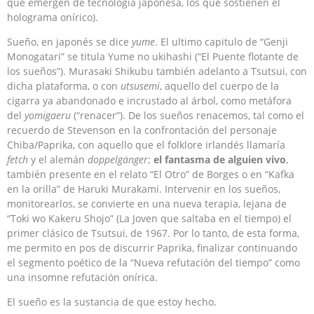
que emergen de tecnología japonesa, los que sostienen el
holograma onírico).
Sueño, en japonés se dice
yume
. El ultimo capitulo de “Genji
Monogatari” se titula Yume no ukihashi (“El Puente flotante de
los sueños”). Murasaki Shikubu también adelanto a Tsutsui, con
dicha plataforma, o con
utsusemi
, aquello del cuerpo de la
cigarra ya abandonado e incrustado al árbol, como metáfora
del
yomigaeru
(“renacer”). De los sueños renacemos, tal como el
recuerdo de Stevenson en la confrontación del personaje
Chiba/Paprika, con aquello que el folklore irlandés llamaría
fetch
y el alemán
doppelgänger
;
el fantasma de alguien vivo
,
también presente en el relato “El Otro” de Borges o en “Kafka
en la orilla” de Haruki Murakami. Intervenir en los sueños,
monitorearlos, se convierte en una nueva terapia, lejana de
“Toki wo Kakeru Shojo” (La Joven que saltaba en el tiempo) el
primer clásico de Tsutsui, de 1967. Por lo tanto, de esta forma,
me permito en pos de discurrir Paprika, finalizar continuando
el segmento poético de la “Nueva refutación del tiempo” como
una insomne refutación onírica.
El sueño es la sustancia de que estoy hecho.