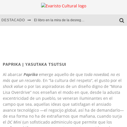
DESTACADO
El libro en la mira de la desregulación
Marcelo Rubio | El llovedor
Diego Meret | Hotel Acapulco
Alejandra Correa | La nieve
PAPRIKA | YASUTAKA TSUTSUI
Al abarcar
Paprika
emerge aquello de que
toda novedad, no es
más que un recuerdo
. En “la cultura del respeto”, el gusto por el
shock value
o por las aspiradoras de un diseño digno de “Mona
Lisa Overdrive” nos enseñan el modo en que, desde la adusta
excentricidad de un pueblo, se veneran iluminantes en el
campo que sea, aquellas ideas que satisfagan el ansiado
avance tecnológico —el regocijo global, así ha de demandarlo—
de esa forma no ha de extrañarnos que mañana, cuando surja
el
DC Mini
(un sofisticado adminiculo que permite que los